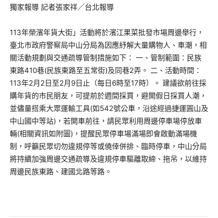
獨家報導 記者張家祥／台北報導
113年榮濱年貨大街」活動將於濱江果菜批發市場周邊舉行，
臺北市政府警察局中山分局為因應紓解大量購物人、車潮，相
關活動規劃與交通疏導管制措施如下： 一、管制範圍：民族
東路410巷(民族東路至五常街)及同巷2弄。 二、活動時間：
113年2月2日至2月9日止（每日6時至17時）。 建議欲前往採
購年貨的市民朋友，可提前於週間採買，避開假日採買人潮，
並儘量搭乘大眾運輸工具(如542號公車，沿途經過捷運圓山及
中山國中等站)，若開車前往，請民眾利用周邊停車場停放車
輛(相關資訊如附圖)，提醒民眾停車場滿場即會啟動滿場機
制，呼籲民眾切勿違規停等或僥倖併排、臨時停車，中山分局
將持續加強周邊交通疏導及違規停車驅離取締、拖吊，以維持
周邊民族東路、建國北路等路。