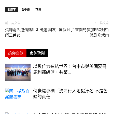
關鍵字
台中市
花博
前一篇文章
下一篇文章
張鈞甯久違媽媽姐姐出遊 網友
暑假到了 來關島參加BBQ封街
讚三美女
派對吃烤肉
猜你喜歡
更多新聞
以數位力連結世界！台中市與美國蒙哥
馬利郡締盟，共築...
何豪毅專欄／洗清行人地獄汙名 不是警
察的責任