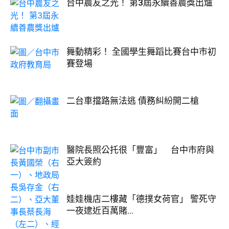
台中農友之光！ 第3屆永續善農獎出爐
舞動精彩！ 全國學生舞蹈比賽台中市初
賽登場
二台車擋路無法逃 債務糾紛開二槍
醫院長照公托很「豐富」 台中市府與
亞大簽約
娃娃機店二樓藏「德撲女荷官」 警死守
一夜逮近百萬賭...