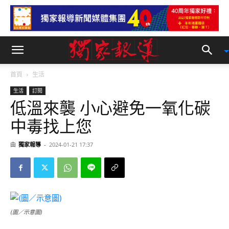
首頁
生活
生活
訂閱
低溫來襲 小心避免一氧化碳
中毒找上您
由
獨家報導
-
2024-01-21 17:37
(圖／示意圖)