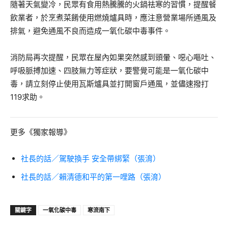
隨著天氣變冷，民眾有食用熱騰騰的火鍋祛寒的習慣，提醒餐
飲業者，於烹煮菜餚使用燃燒爐具時，應注意營業場所通風及
排氣，避免通風不良而造成一氧化碳中毒事件。
消防局再次提醒，民眾在屋內如果突然感到頭暈、噁心嘔吐、
呼吸脈搏加速、四肢無力等症狀，要警覺可能是一氧化碳中
毒，請立刻停止使用瓦斯爐具並打開窗戶通風，並儘速撥打
119求助。
更多《獨家報導》
社長的話／駕駛換手 安全帶綁緊（張淯）
社長的話／賴清德和平的第一哩路（張淯）
關鍵字
一氧化碳中毒
寒流南下