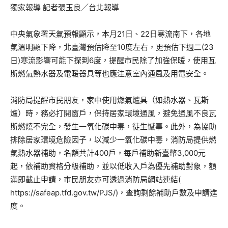
獨家報導 記者張玉良／台北報導
中央氣象署天氣預報顯示，本月21日、22日寒流南下，各地
氣溫明顯下降，北臺灣預估降至10度左右，更預估下週二(23
日)寒流影響可能下探到6度，提醒市民除了加強保暖，使用瓦
斯燃氣熱水器及電暖器具等也應注意室內通風及用電安全。
消防局提醒市民朋友，家中使用燃氣爐具（如熱水器、瓦斯
爐）時，務必打開窗戶，保持居家環境通風，避免通風不良瓦
斯燃燒不完全，發生一氧化碳中毒，徒生憾事。此外，為協助
排除居家環境危險因子，以減少一氧化碳中毒，消防局提供燃
氣熱水器補助，名額共計400戶，每戶補助新臺幣3,000元
起，依補助資格分級補助，並以低收入戶為優先補助對象，額
滿即截止申請，市民朋友亦可透過消防局網站連結(
https://safeap.tfd.gov.tw/PJS/)，查詢剩餘補助戶數及申請進
度。