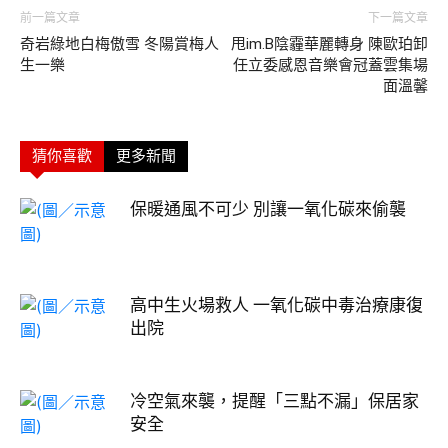
前一篇文章
下一篇文章
奇岩綠地白梅傲雪 冬陽賞梅人
甩im.B陰霾華麗轉身 陳歐珀卸
生一樂
任立委感恩音樂會冠蓋雲集場
面溫馨
猜你喜歡
更多新聞
保暖通風不可少 別讓一氧化碳來偷襲
高中生火場救人 一氧化碳中毒治療康復
出院
冷空氣來襲，提醒「三點不漏」保居家
安全