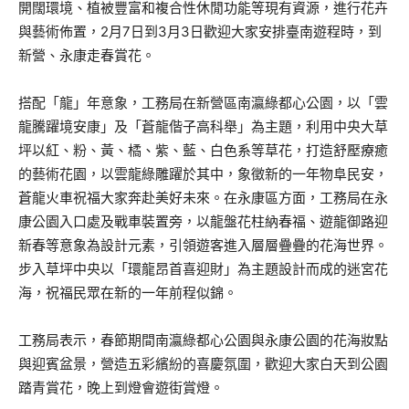
開闊環境、植被豐富和複合性休閒功能等現有資源，進行花卉
與藝術佈置，2月7日到3月3日歡迎大家安排臺南遊程時，到
新營、永康走春賞花。
搭配「龍」年意象，工務局在新營區南瀛綠都心公園，以「雲
龍騰躍境安康」及「蒼龍偕子高科舉」為主題，利用中央大草
坪以紅、粉、黃、橘、紫、藍、白色系等草花，打造舒壓療癒
的藝術花園，以雲龍綠雕躍於其中，象徵新的一年物阜民安，
蒼龍火車祝福大家奔赴美好未來。在永康區方面，工務局在永
康公園入口處及戰車裝置旁，以龍盤花柱納春福、遊龍御路迎
新春等意象為設計元素，引領遊客進入層層疊疊的花海世界。
步入草坪中央以「環龍昂首喜迎財」為主題設計而成的迷宮花
海，祝福民眾在新的一年前程似錦。
工務局表示，春節期間南瀛綠都心公園與永康公園的花海妝點
與迎賓盆景，營造五彩繽紛的喜慶氛圍，歡迎大家白天到公園
踏青賞花，晚上到燈會遊街賞燈。