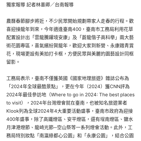
獨家報導 記者林墨卿／台南報導
農曆春節腳步將近，不少民眾開始規劃帶家人走春的行程。歡
喜迎接龍年到來，今年適逢臺南400，臺南市工務局利用花草
配置設計出「雲龍騰躍境安康」及「蒼龍偕子高科舉」兩大藝
術花園專區，喜氣繽紛賀龍年，歡迎大家到新營、永康踏青賞
花，現場更設有美拍打卡框，方便民眾與美麗的園藝設計同框
留影。
工務局表示，臺南不僅獲英國《國家地理旅遊》雜誌公布為
「2024年全球最酷景點」，更在今年（2024）獲CNN評為
2024年最佳參訪地（Where to go in 2024: The best places
to visit），2024年台灣燈會就在臺南，也被知名旅遊業者
Klook列為全球2024年4大重要活動盛事，臺南市政府為迎接
400年盛事，除了高鐵燈區、安平燈區，還有埕南燈區、鹽水
月津港燈節、龍崎光節─空山祭等一系列燈會活動。此外，工
務局特別妝點「南瀛綠都心公園」和「永康公園」，結合公園