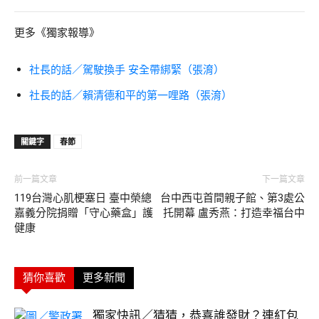
更多《獨家報導》
社長的話／駕駛換手 安全帶綁緊（張淯）
社長的話／賴清德和平的第一哩路（張淯）
關鍵字
春節
前一篇文章
下一篇文章
119台灣心肌梗塞日 臺中榮總
台中西屯首間親子館、第3處公
嘉義分院捐贈「守心藥盒」護
托開幕 盧秀燕：打造幸福台中
健康
猜你喜歡
更多新聞
獨家快訊／猜猜，恭喜誰發財？連紅包