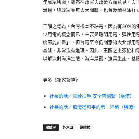
年民眾所需。雖然在政黨與政策方面意見，與
溝通，與政黨並無太大關聯，也會邀請林沛祥
王醒之認為，台灣根本不缺電，因為有30%的
少用電的概念而已，主要是聰明用電、彈性用
度節能計畫」，但台電至今仍刻意誇大北部用
基隆，非常沒有道理。因此，王醒之主張協和
以解決對海洋生態、海岸景觀、漁業生產、基
更多《獨家報導》
社長的話／駕駛換手 安全帶綁緊（張淯）
社長的話／賴清德和平的第一哩路（張淯）
關鍵字
外木山
謝國樑