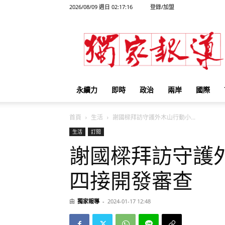
2026/08/09 週日 02:17:16
登錄/加盟
獨
家
報
導
永續力
即時
政治
兩岸
國際
首頁
生活
謝國樑拜訪守護外木山行動小...
生活
訂閱
謝國樑拜訪守護
四接開發審查
由
獨家報導
-
2024-01-17 12:48