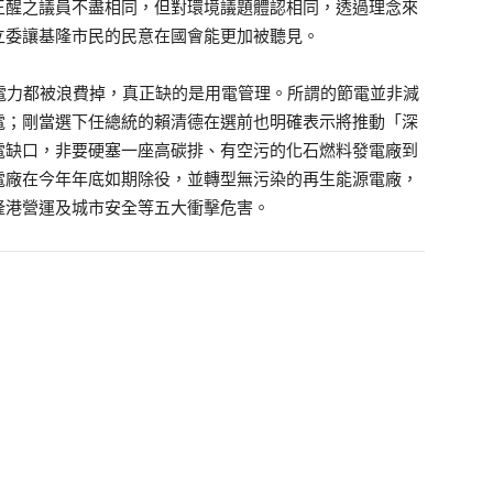
王醒之議員不盡相同，但對環境議題體認相同，透過理念來
立委讓基隆市民的民意在國會能更加被聽見。
電力都被浪費掉，真正缺的是用電管理。所謂的節電並非減
電；剛當選下任總統的賴清德在選前也明確表示將推動「深
電缺口，非要硬塞一座高碳排、有空污的化石燃料發電廠到
電廠在今年年底如期除役，並轉型無污染的再生能源電廠，
隆港營運及城市安全等五大衝擊危害。