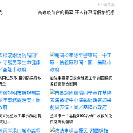
下一篇文章
光
高端疫苗合約揭幕 莊人祥澄清價格疑慮
防同仁致敬 至消防局發放
加強重要節日安全維護工作 謝國樑與
問金
各首長聯合慰問
設立兒童及少年事務處 提
全國唯一！基隆3100名幼生及教師免
組...
費劇場初體驗