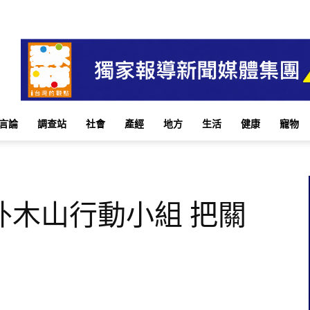
言論
調查站
社會
產經
地方
生活
健康
寵物
外木山行動小組 把關