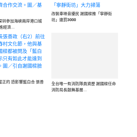
改裝車噪音擾民 謝國樑推「寧靜街
坊」違罰3000
深圳參加海峽兩岸港口城
經濟...
全台唯一有消防隊員資歷 謝國樑任命
消防局長鼓舞基層...
當正的 恐影響藍白合 張善