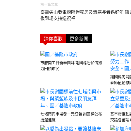
前一篇文章
臺電尖山發電廠陪伴獨居及清寒長者過好年 陳
復到場支持送祝福
猜你喜歡
更多新聞
市府開工日新春團拜 謝國樑盼加倍努
力回饋市民
謝國樑向消
春節值勤慰
七堵南興市場發一元紅包 謝國樑公布
基市府推動
捷運進度
交議會審議 改