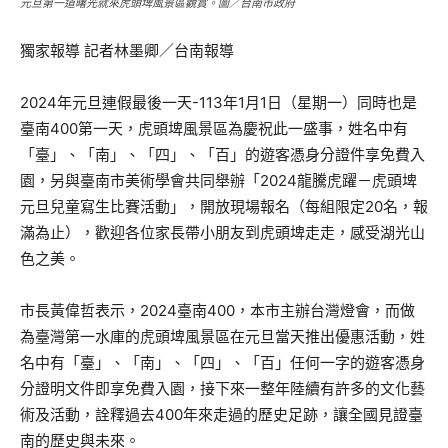
元旦第一道曙光就來虎頭埤風景區觀賞。圖／台南市政府
獨家報導 記者林墨卿／台南報導
2024年元旦連假最後一天-113年1月1日（星期一）同時也是
臺南400第一天，虎頭埤風景區為慶祝此一盛事，姓名中有
「臺」、「南」、「四」、「百」的遊客憑身分證件享免費入
園，另與臺南市美術學會共同舉辦「2024龍騰虎躍－虎頭埤
元旦兒童寫生比賽活動」，開放現場報名（每組限定20名，報
滿為止），歡迎各位家長帶小朋友到虎頭埤走走，感受湖光山
色之美。
市長黃偉哲表示，2024臺南400，本市主辦台灣燈會，而做
為臺灣第一水庫的虎頭埤風景區在元旦當天推出優惠活動，姓
名中有「臺」、「南」、「四」、「百」任何一字的遊客憑身
分證明文件即享免費入園，接下來一整年陸續有許多的文化藝
術及活動，詮釋過去400年來走過的歷史足跡，讓全國見證臺
南的歷史與未來。