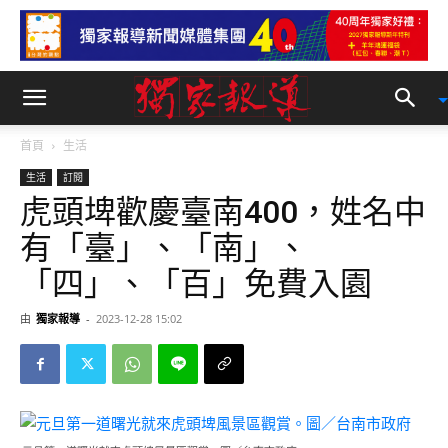
首頁
生活
生活
訂閱
虎頭埤歡慶臺南400，姓名中
有「臺」、「南」、
「四」、「百」免費入園
由
獨家報導
-
2023-12-28 15:02