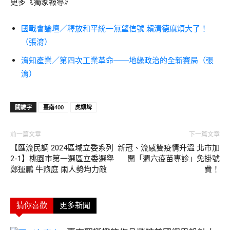
更多《獨家報導》
國戰會論壇／釋放和平統一無望信號 賴清德麻煩大了！
（張淯）
淯知產業／第四次工業革命——地緣政治的全新賽局（張
淯）
關鍵字
臺南400
虎頭埤
前一篇文章
下一篇文章
【匯流民調 2024區域立委系列
新冠、流感雙疫情升溫 北市加
2-1】桃園市第一選區立委選舉
開「週六疫苗專診」免掛號
鄭運鵬 牛煦庭 兩人勢均力敵
費！
猜你喜歡
更多新聞