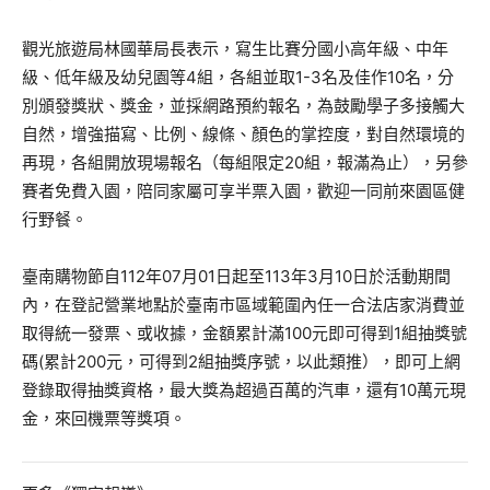
觀光旅遊局林國華局長表示，寫生比賽分國小高年級、中年
級、低年級及幼兒園等4組，各組並取1-3名及佳作10名，分
別頒發獎狀、獎金，並採網路預約報名，為鼓勵學子多接觸大
自然，增強描寫、比例、線條、顏色的掌控度，對自然環境的
再現，各組開放現場報名（每組限定20組，報滿為止），另參
賽者免費入園，陪同家屬可享半票入園，歡迎一同前來園區健
行野餐。
臺南購物節自112年07月01日起至113年3月10日於活動期間
內，在登記營業地點於臺南市區域範圍內任一合法店家消費並
取得統一發票、或收據，金額累計滿100元即可得到1組抽獎號
碼(累計200元，可得到2組抽獎序號，以此類推），即可上網
登錄取得抽獎資格，最大獎為超過百萬的汽車，還有10萬元現
金，來回機票等獎項。