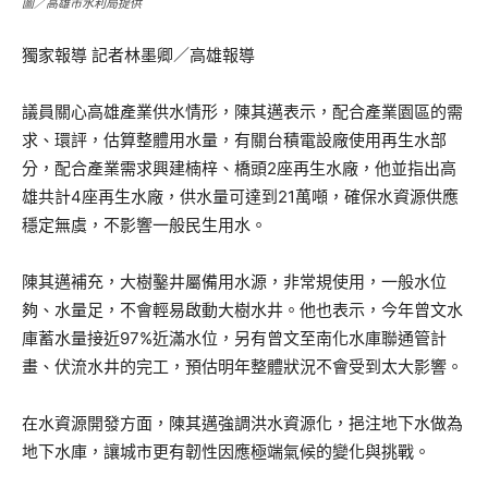
圖／高雄市水利局提供
獨家報導 記者林墨卿／高雄報導
議員關心高雄產業供水情形，陳其邁表示，配合產業園區的需
求、環評，估算整體用水量，有關台積電設廠使用再生水部
分，配合產業需求興建楠梓、橋頭2座再生水廠，他並指出高
雄共計4座再生水廠，供水量可達到21萬噸，確保水資源供應
穩定無虞，不影響一般民生用水。
陳其邁補充，大樹鑿井屬備用水源，非常規使用，一般水位
夠、水量足，不會輕易啟動大樹水井。他也表示，今年曾文水
庫蓄水量接近97%近滿水位，另有曾文至南化水庫聯通管計
畫、伏流水井的完工，預估明年整體狀況不會受到太大影響。
在水資源開發方面，陳其邁強調洪水資源化，挹注地下水做為
地下水庫，讓城市更有韌性因應極端氣候的變化與挑戰。