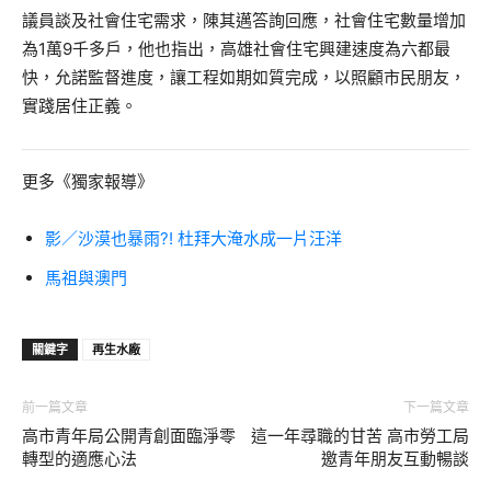
議員談及社會住宅需求，陳其邁答詢回應，社會住宅數量增加
為1萬9千多戶，他也指出，高雄社會住宅興建速度為六都最
快，允諾監督進度，讓工程如期如質完成，以照顧市民朋友，
實踐居住正義。
更多《獨家報導》
影／沙漠也暴雨?! 杜拜大淹水成一片汪洋
馬祖與澳門
關鍵字
再生水廠
前一篇文章
下一篇文章
高市青年局公開青創面臨淨零
這一年尋職的甘苦 高市勞工局
轉型的適應心法
邀青年朋友互動暢談