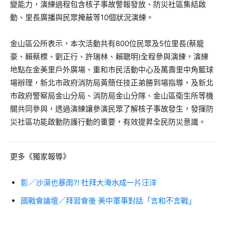
變能力，演練過程包含核子事故警報發放、防災社區集結啟
動、里長廣播與民眾掩蔽等10個狀況演練。
金山區公所表示，本次活動共有800位民眾及5位里長(蔡龍
豪、賴蔡標、劉正行、許瑞林、賴聰明)全程參與演練，演練
地點在金美里戶外廣場、重和市民活動中心及萬壽里中角籃球
場辦理，新北市政府消防局黃簡任技正弟勝到場指導，及新北
市政府警察局金山分局、消防局金山分隊、金山區衛生所等機
關共同參與，透過演練讓參演民眾了解核子事故發生，發揮防
災社區功能啟動防護行動的重要，有效提昇全民防災意識。
更多《獨家報導》
影／沙漠也暴雨?! 杜拜大淹水成一片汪洋
國戰會論壇／拜習會後 美中軍事對話「言和不言戰」