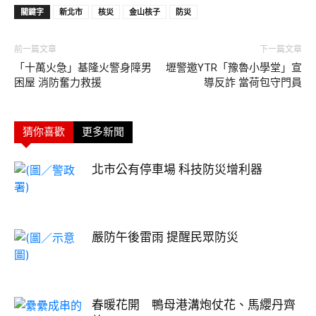
關鍵字
新北市
核災
金山核子
防災
前一篇文章
下一篇文章
「十萬火急」基隆火警身障男
壢警邀YTR「豫魯小學堂」宣
困屋 消防奮力救援
導反詐 當荷包守門員
猜你喜歡
更多新聞
北市公有停車場 科技防災增利器
嚴防午後雷雨 提醒民眾防災
春暖花開 鴨母港溝炮仗花、馬纓丹齊