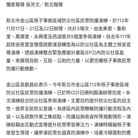
獨家報導 吳芳文／新北報導
新北市金山區核子事故區域防災社區民眾防護演練，於112年
11月17日、21日及22日辦理，共計3場次，由金美里、重和
里、萬壽里、永興里及西湖里共5個里參與演練。自去年111年
起核安逐里宣導暨疏散演習轉型為以防災社區為主體之核安宣
導演練，透過演練整合緊急應變計畫區(EPZ)內防災社區能
量，來展現自助、互助、公助的力量，以更完備核子事故民眾
防護行動推動。
金山區長劉昌松表示，今年新北市金山區112年核子事故區域
防災社區民眾防護演練，已於昨(22)日順利圓滿辦理完成，本
次演練結合防災社區參與演練，主要目的提升防災社區的自主
性，提昇全民防災意識。為使區內民眾瞭解防護行動流程及內
容，以及疏散作業之集結點、防護站與收容所等規劃情形，演
練前藉由互動式宣導提升民眾學習專注力，演練時模擬核子事
故發生情境，讓參演民眾在逼真的演練中，培養冷靜面對的應