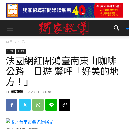
首頁
生活
生活
訂閱
法國網紅闈鴻臺南東山咖啡
公路一日遊 驚呼「好美的地
方！」
由
獨家報導
-
2023-11-13 15:03