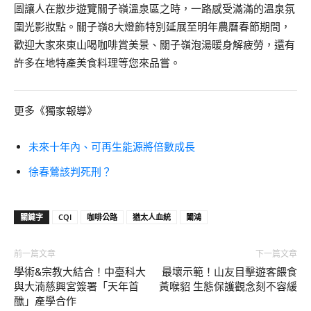
圖讓人在散步遊覽關子嶺溫泉區之時，一路感受滿滿的溫泉氛
圍光影妝點。關子嶺8大燈飾特別延展至明年農曆春節期間，
歡迎大家來東山喝咖啡賞美景、關子嶺泡湯暖身解疲勞，還有
許多在地特產美食料理等您來品嘗。
更多《獨家報導》
未來十年內、可再生能源將倍數成長
徐春鶯該判死刑？
關鍵字
CQI
咖啡公路
猶太人血統
闈鴻
前一篇文章
下一篇文章
學術&宗教大結合！中臺科大
最壞示範！山友目擊遊客餵食
與大湳慈興宮簽署「天年首
黃喉貂 生態保護觀念刻不容緩
醮」產學合作