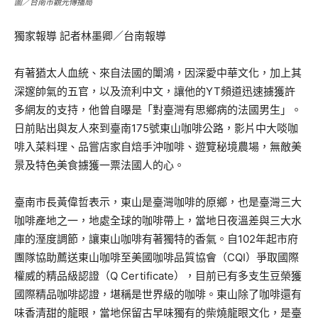
圖／台南市觀光傳播局
獨家報導 記者林墨卿／台南報導
有著猶太人血統、來自法國的闈鴻，因深愛中華文化，加上其
深邃帥氣的五官，以及流利中文，讓他的YT頻道迅速擄獲許
多網友的支持，他曾自曝是「對臺灣有思鄉病的法國男生」。
日前貼出與友人來到臺南175號東山咖啡公路，影片中大啖咖
啡入菜料理、品嘗店家自焙手沖咖啡、遊覽秘境農場，無敵美
景及特色美食擄獲一票法國人的心。
臺南市長黃偉哲表示，東山是臺灣咖啡的原鄉，也是臺灣三大
咖啡產地之一，地處全球的咖啡帶上，當地日夜溫差與三大水
庫的溼度調節，讓東山咖啡有著獨特的香氣。自102年起市府
團隊協助薦送東山咖啡至美國咖啡品質協會（CQI）爭取國際
權威的精品級認證（Q Certificate），目前已有多支生豆榮獲
國際精品咖啡認證，堪稱是世界級的咖啡。東山除了咖啡還有
味香清甜的龍眼，當地保留古早味獨有的柴燒龍眼文化，是臺