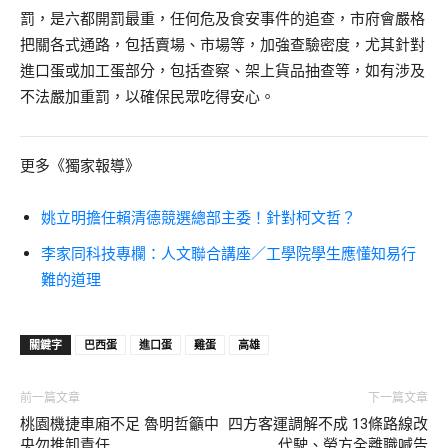
罰，是六都開罰最重，任何危及食安事件的追查，市府會嚴格
把關各式通路，包括賣場、市場等，加強查驗密度，尤其針對
進口蛋或加工蛋部分，包括查察、架上貨品抽查等，如有涉及
不法嚴加重罰，以確保民眾吃得安心。
更多《獨家報導》
姚立明擔任賴清德競選總部主委！針對柯文哲？
李家同科技專欄：人文聯合講座／工學院學生應懂知易行
難的道理
關鍵字
巴西蛋
進口蛋
雞蛋
高雄
前一篇文章
下一篇文章
桃園機捷車廂不足 魯明哲籲中
四方客運調解不成 13條路線改
央勿推卸責任
代駛、勞方全離職喊告