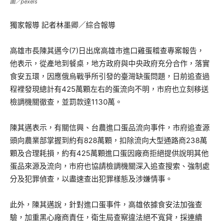
圖／pexels
獨家報導 記者林墨卿／綜合報導
高雄市長陳其邁今(7)日出席高雄市進口雞蛋稽查專案報告，
他表示，從產地到餐桌，地方政府與中央政府充分合作，落實
食安五環，因應俄烏戰爭所引發的臺灣缺蛋問題，日前追查過
程裡發現總計有425萬顆左右的蛋流向不明，市府也立刻移送
檢調機關徹查，並罰款達1130萬。
陳其邁表示，有關信興、台農進口蛋品流向事件，市府追查源
頭向農業部掌握到約有828萬顆，扣除流向大型通路商238萬
顆及合理耗損，約有425萬顆進口蛋因廠商拒絕提供說明其他
蛋品來源及流向，市府也協請檢調機關深入追查搜索、強制處
分及犯罪偵查，以盡速查出犯罪樣態及涉嫌情事。
此外，陳其邁說，針對進口蛋事件，高雄依據食安法加強查
驗，加重黑心廠商責任，衛生局查察違法絕不寬貸，採連續