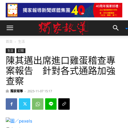
首頁
生活
生活
訂閱
陳其邁出席進口雞蛋稽查專
案報告 針對各式通路加強
查察
由
獨家報導
-
2023-11-07 15:17