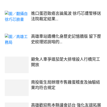
進口蛋恐致癌言論風波 徐巧芯遭警移送
法院裁定結果...
高雄車站遺構化身歷史記憶牆版 留下歷
史紋理述說咱的...
避免人車爭道茄萣大排增設人行橋完工
開放
南投衛生局辦理市售雞蛋稽查及抽驗結
果均符合規定
高雄歡迎熊本縣議會訪台 強化友誼拓展