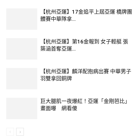
【杭州亞運】17金追平上屆亞運 橋牌團
體賽中華隊拿...
【杭州亞運】第16金報到 女子輕艇 張
築涵首奪亞運...
【杭州亞運】麟洋配抱病出賽 中華男子
羽雙拿回銅牌
巨大腿肌一夜爆紅！亞運「金剛芭比」
畫面曝 網看傻