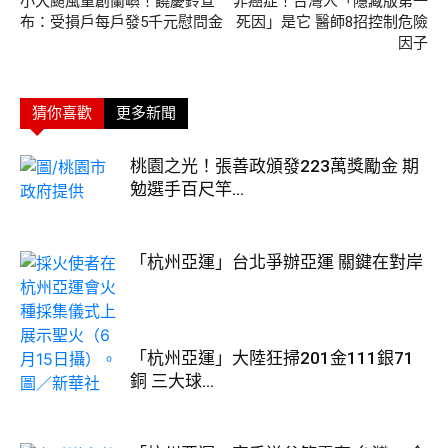
小犬颱風重創蘭嶼！饒慶鈴宣
非癌症！台灣人「隱藏版第一
布：受損戶每戶發5千元慰問金
死因」是它 醫師8招控制危險
因子
猜你喜歡
更多新聞
桃園之光！張善政頒發223萬獎勵金 期
勉選手百尺竿...
「杭州亞運」台北爭辦亞運 關鍵在對岸
「杭州亞運」大陸狂掃201金111銀71
銅 三大球...