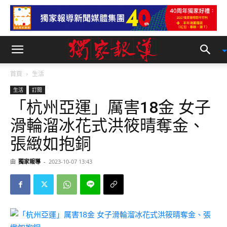
首頁
生活
生活
訂閱
「杭州亞運」厲害18金 女子
滑輪溜冰花式洪筱晴奪金、
張緻如抱銅
由
獨家報導
-
2023-10-07 13:43