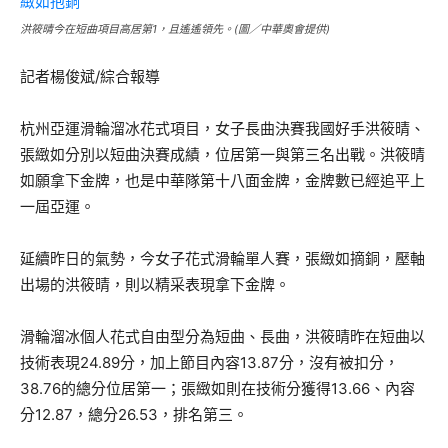
洪筱晴今在短曲項目高居第1，且遙遙領先。(圖／中華奧會提供)
記者楊俊斌/綜合報導
杭州亞運滑輪溜冰花式項目，女子長曲決賽我國好手洪筱晴、
張緻如分別以短曲決賽成績，位居第一與第三名出戰。洪筱晴
如願拿下金牌，也是中華隊第十八面金牌，金牌數已經追平上
一屆亞運。
延續昨日的氣勢，今女子花式滑輪單人賽，張緻如摘銅，壓軸
出場的洪筱晴，則以精采表現拿下金牌。
滑輪溜冰個人花式自由型分為短曲、長曲，洪筱晴昨在短曲以
技術表現24.89分，加上節目內容13.87分，沒有被扣分，
38.76的總分位居第一；張緻如則在技術分獲得13.66、內容
分12.87，總分26.53，排名第三。