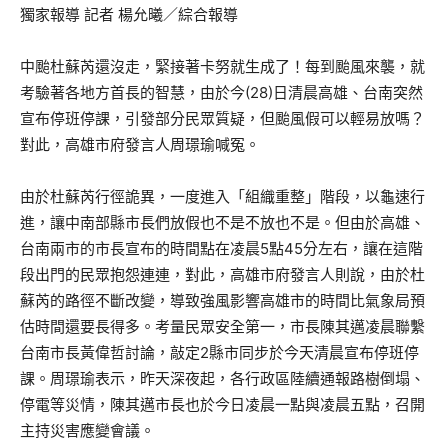
獨家報導 記者 楊允曦／綜合報導
中颱杜蘇芮還沒走，緊接著卡努就生成了！每到颱風來襲，就
考驗著各地方首長的智慧，由於今(28)日清晨高雄、台南突然
宣布停班停課，引發部分民眾質疑，但颱風假可以輕易放嗎？
對此，高雄市府發言人周璟瑜喊冤。
由於杜蘇芮行徑詭異，一度進入「組織重整」階段，以龜速行
進，讓中南部縣市長們放假也不是不放也不是。但由於高雄、
台南兩市的市長宣布的時間點在凌晨5點45分左右，讓在這階
段出門的民眾抱怨連連，對此，高雄市府發言人則說，由於杜
蘇芮的路徑不斷改變，導致強風影響高雄市的時間比氣象局預
估時間還要長得多。考量民眾安全第一，市長陳其邁凌晨聯繫
台南市長黃偉哲討論，敲定2縣市同步於今天清晨宣布停班停
課。周璟瑜表示，昨天深夜起，各行政區陸續通報路樹倒塌、
停電等災情，陳其邁市長也於今日凌晨一點與凌晨五點，召開
主持災害應變會議。