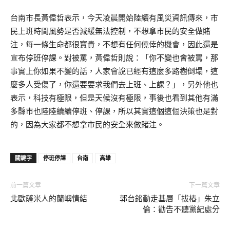
台南市長黃偉哲表示，今天凌晨開始陸續有風災資訊傳來，市
民上班時間風勢是否減緩無法控制，不想拿市民的安全做賭
注，每一條生命都很寶貴，不想有任何僥倖的機會，因此還是
宣布停班停課。對被罵，黃偉哲則說：「你不變也會被罵，那
事實上你如果不變的話，人家會說已經有這麼多路樹倒塌，這
麼多人受傷了，你還要要求我們去上班、上課？」，另外他也
表示，科技有極限，但是天候沒有極限，事後也看到其他有滿
多縣市也陸陸續續停班、停課，所以其實這個這個決策也是對
的，因為大家都不想拿市民的安全來做賭注。
關鍵字
停班停課
台南
高雄
前一篇文章
下一篇文章
北歐薩米人的蘭嶼情結
郭台銘勤走基層「拔樁」朱立
倫：勸告不聽黨紀處分