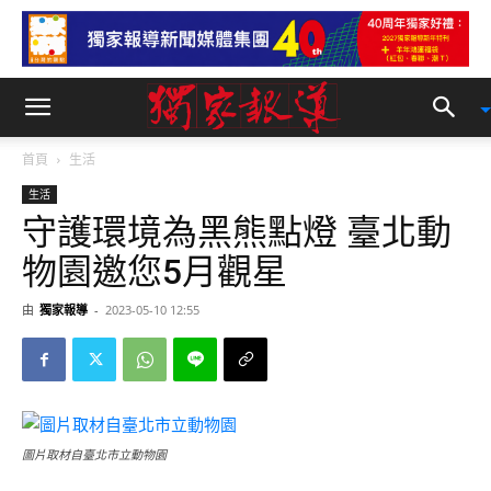
首頁
生活
生活
守護環境為黑熊點燈 臺北動
物園邀您5月觀星
由
獨家報導
-
2023-05-10 12:55
圖片取材自臺北市立動物園