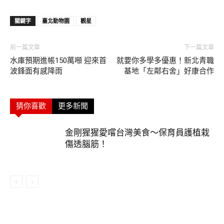
關鍵字
臺北動物園
觀星
前一篇文章
下一篇文章
水庫預期進帳150萬噸 迎來首
就要你多學多優惠！新北青職
波鋒面有感降雨
基地「左鄰右舍」好康合作
猜你喜歡
更多新聞
金剛猩猩愛嚐台灣美食〜保育員護植栽
傷透腦筋！