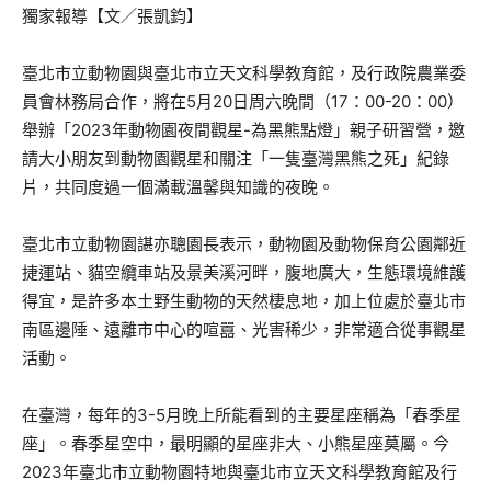
獨家報導【文／張凱鈞】
臺北市立動物園與臺北市立天文科學教育館，及行政院農業委
員會林務局合作，將在5月20日周六晚間（17：00-20：00）
舉辦「2023年動物園夜間觀星-為黑熊點燈」親子研習營，邀
請大小朋友到動物園觀星和關注「一隻臺灣黑熊之死」紀錄
片，共同度過一個滿載溫馨與知識的夜晚。
臺北市立動物園諶亦聰園長表示，動物園及動物保育公園鄰近
捷運站、貓空纜車站及景美溪河畔，腹地廣大，生態環境維護
得宜，是許多本土野生動物的天然棲息地，加上位處於臺北市
南區邊陲、遠離市中心的喧囂、光害稀少，非常適合從事觀星
活動。
在臺灣，每年的3-5月晚上所能看到的主要星座稱為「春季星
座」。春季星空中，最明顯的星座非大、小熊星座莫屬。今
2023年臺北市立動物園特地與臺北市立天文科學教育館及行