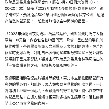
政院農業委員會林務局合作，將在5月20日周六晚間（17：
00-20：00）舉辦「2023年動物園夜間觀星-為黑熊點燈」親
子研習營，預計邀請50位學員到動物園及動物保育公園，透過
高倍數的望逺鏡，一起欣賞無垠夜空中閃爍的星星。
「2023年動物園夜間觀星-為黑熊點燈」研習營費用為每人新
臺幣300元整，內容包含動物園門票、晚餐、星座盤的製作與
操作教學，帶領學員認識天文科學及天文觀測的方法，在戶外
觀星時更可以馬上利用自己製作的星座盤分辨星星。另外課程
還規劃了星光電影院，觀賞由行政院農業委員會林務局推出的
「一隻臺灣黑熊之死」紀錄片及電影解析等。
透過觀星活動及紀錄片觀賞等課程，臺北市立動物園期望所有
參與的學員們，都能夠反思人類與野生動物的相處之道，一起
為這塊土地盡一份心力，但願逝去的野生動物，能化作夜空中
的繁星點點，在遠方繼續守護臺灣多樣的生態環境。活動詳情
請上臺北市立動物園官網。