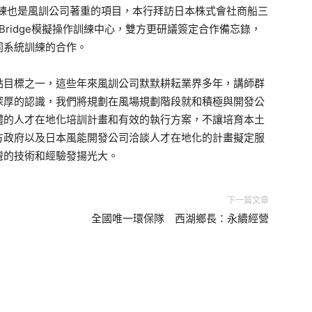
訓練也是風訓公司著重的項目，本行拜訪日本株式會社商船三
Bridge模擬操作訓練中心，雙方更研議簽定合作備忘錄，
同系統訓練的合作。
點目標之一，這些年來風訓公司默默耕耘業界多年，講師群
深厚的認識，我們將規劃在風場規劃階段就和積極與開發公
體的人才在地化培訓計畫和有效的執行方案，不讓培育本土
方政府以及日本風能開發公司洽談人才在地化的計畫擬定服
灣的技術和經驗發揚光大。
下一篇文章
全國唯一環保隊 西湖鄉長：永續經營