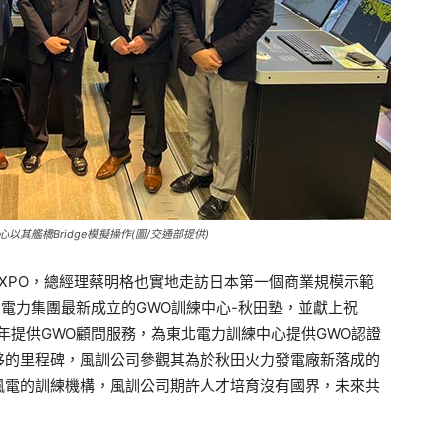
其艦橋Bridge模擬操作(圖/交通部提供)
EXPO，總經理蔡明格也實地走訪日本第一個商業規模示範
北電力集團最新成立的GWO訓練中心-秋田塾，並獻上祝
2年提供GWO顧問服務，為東北電力訓練中心提供GWO認證
移的里程碑，風訓公司參觀其為於秋田火力發電廠新落成的
風電的訓練機構，風訓公司期許人才培育沒有國界，未來共