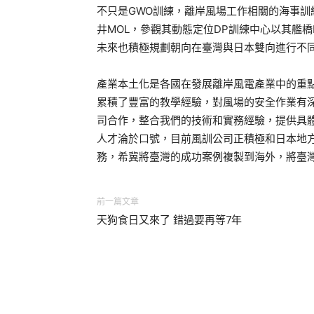
不只是GWO訓練，離岸風場工作相關的海事
井MOL，參觀其動態定位DP訓練中心以其艦橋
未來也積極規劃朝向在臺灣與日本雙向進行不
產業本土化是各國在發展離岸風電產業中的重
累積了豐富的教學經驗，對風場的安全作業有
司合作，整合我們的技術和實務經驗，提供具
人才淪於口號，目前風訓公司正積極和日本地
務，希冀將臺灣的成功案例複製到海外，將臺
前一篇文章
天狗食日又來了 錯過要再等7年