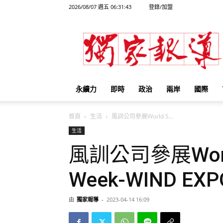
2026/08/07 週五 06:31:43
登錄/加盟
獨
家
報
導
永續力
即時
政治
兩岸
國際
首頁
生活
風訓公司參展World S...
生活
風訓公司參展World 
Week-WIND 
由
獨家報導
-
2023-04-14 16:09