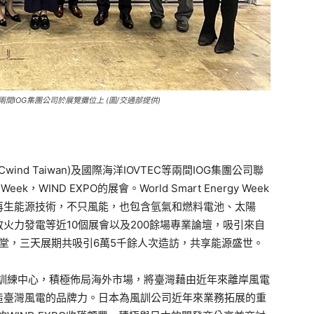
C等兩間IOG集團公司於展覽攤位上 (圖/交通部提供)
nd Taiwan)及國際海洋IOVTEC等兩間IOG集團公司聯
eek，WIND EXPO的展會。World Smart Energy Week
再生能源技術，不只風能，也包含氫氣和燃料電池、太陽
火力發電等近10個展會以及200餘場專業論壇，吸引來自
一堂，三天展期共吸引6萬5千餘人次造訪，共享能源盛世。
O訓練中心，積極佈局海外市場，將臺灣藉由近年來離岸風電
造臺灣風電的品牌力。日本為風訓公司近年來業務拓展的重