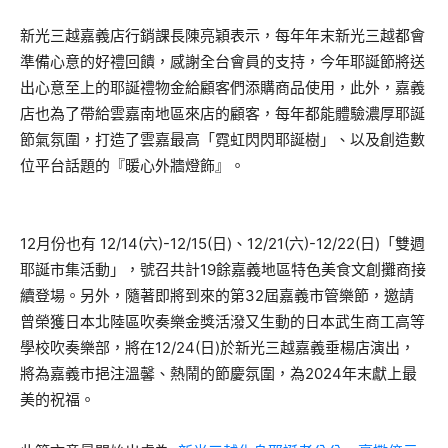
新光三越嘉義店行銷課長陳亮穎表示，每年年末新光三越都會
準備心意的好禮回饋，感謝全台會員的支持，今年耶誕節將送
出心意至上的耶誕禮物金給顧客們添購商品使用，此外，嘉義
店也為了帶給雲嘉南地區來店的顧客，每年都能體驗濃厚耶誕
節氣氛圍，打造了雲嘉最高「霓虹閃閃耶誕樹」、以及創造數
位平台話題的『暖心外牆燈飾』。
12月份也有 12/14(六)-12/15(日)、12/21(六)-12/22(日)「雙週
耶誕市集活動」，號召共計19餘嘉義地區特色美食文創攤商接
續登場。另外，隨著即將到來的第32屆嘉義市管樂節，邀請
曾榮獲日本北陸區吹奏樂金獎活潑又生動的日本武生商工高等
學校吹奏樂部，將在12/24(日)於新光三越嘉義垂楊店演出，
將為嘉義市挹注溫馨、熱鬧的節慶氛圍，為2024年末獻上最
美的祝福。