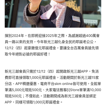
揮別2024年，在即將迎接2025年之際，為感謝超過400萬會
員一路以來的支持，今年新光三越化身全民的耶誕老公公，
12/12（四）起豪撒億元耶誕禮金，要讓全台百萬會員搶先領
取今年絕對必搶的耶誕好禮！
新光三越會員只需於12/12（四）起開啟新光三越APP，免消
費即可直接領取1,000元耶誕禮金，活動期間於新光三越15家
分店、APP精選優惠、電商平台skm online皆可使用，全館單
筆滿5,000元現抵500元、大家電∕法雅客∕[i]Store單筆滿10,000
現抵500元；不僅如此，活動期間成為新光三越會員並綁定
APP，同樣可領取1,000元耶誕禮金。