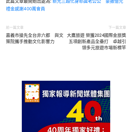
此篇文章最開始出處為:
新光三越化身耶誕老公公 豪撒億元
禮金感謝400萬會員
前一篇文章
下一篇文章
嘉義市搶先全台非六都 與文
大鷹旅遊 榮獲2024國際金旅獎
策院攜手推動文化影響力
五項創新產品全壘打 卓越引
領多元旅遊市場新標竿