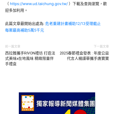
（
https://www.ud.taichung.gov.tw/
）下載及查詢瀏覽，歡
迎多加利用。
此篇文章最開始出處為:
危老重建計畫補助12/13受理截止
每案最高補助5萬5千元
前一篇文章
下一篇文章
西拉雅攜手RIVON禮坊 打造法
2025春節禮盒發表 : 年度公益
式美味x在地風味 精緻限量伴
代言人楊謹華攜手唐寶寶
手禮盒