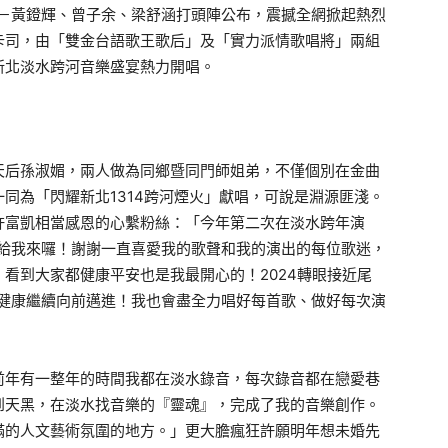
默契主持群－黃鐙輝、曾子余、梁舒涵打頭陣公布，震撼全網掀起熱烈
卡司，由「雙金台語歌王歌后」及「實力派情歌唱將」兩組
新北淡水跨河音樂盛宴熱力開唱。
天后孫淑媚，兩人做為同鄉暨同門師姐弟，不僅個別在金曲
同為「閃耀新北1314跨河煙火」獻唱，可說是淵源匪淺。
許富凱相當感恩的心繫粉絲：「今年第二次在淡水跨年演
阿給我來囉！謝謝一直喜愛我的歌聲和我的演出的每位歌迷，
看到大家都健康平安也是我最開心的！2024轉眼接近尾
持健康繼續向前邁進！我也會盡全力唱好每首歌、做好每次演
前年有一整年的時間我都在淡水錄音，每次錄音都在戀愛巷
到天黑，在淡水找音樂的『靈魂』，完成了我的音樂創作。
滿的人文藝術氛圍的地方。」更大膽瘋狂許願明年想未婚先