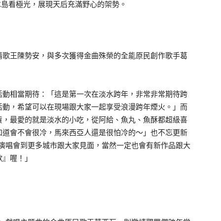
去冰島看極光，展現天后充滿野心的架勢。
情歌王陳勢安，與多次獲得金曲殊榮的全能原民創作歌手葛
活動相當期待：「這是第一次在淡水跨年，非常非常期待跨
活動，希望可以在現場跟大家一起享受浪漫跨年煙火。」而
貨，最愛的就是淡水的小吃，從阿給、魚丸、魚酥都超級喜
知道會不會很冷，馬來西亞人還是很怕冷的～」也不忘更新
迴演唱會到更多城市跟大家見面，當然一定也會有新作品跟大
歌』喔！」