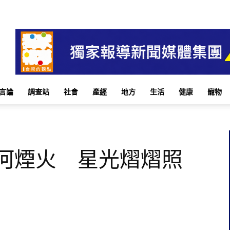
言論
調查站
社會
產經
地方
生活
健康
寵物
跨河煙火 星光熠熠照