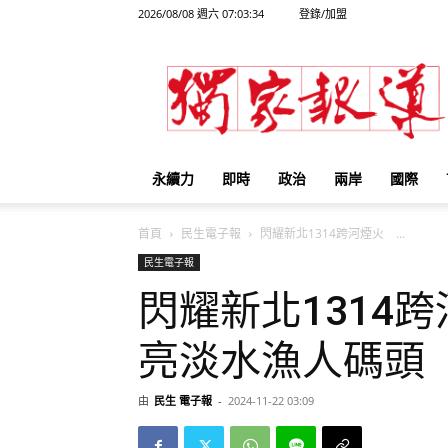
2026/08/08 週六 07:03:34
登錄/加盟
獨
家
報
導
永續力
即時
政治
兩岸
國際
首頁
民生電子報
閃耀新北1314跨河煙火 ...
民生電子報
閃耀新北1314
亮淡水漁人碼頭
由
民生 電子報
-
2024-11-22 03:09