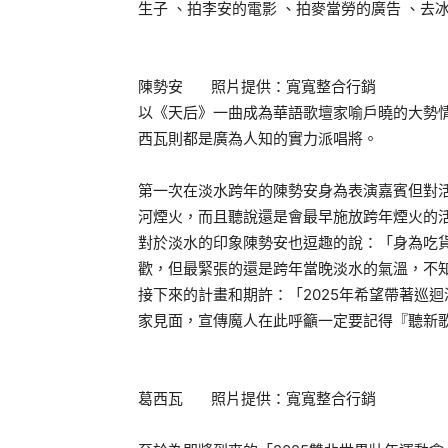
生子 、拍李安的電影 、拍麥當勞的廣告 、
陳勢安 照片提供：寬寬整合行銷
以《天后》一曲成為華語歌壇家喻戶曉的大勢
西瓦則都是廣為人知的實力派唱將。
第一次在淡水跨年的陳勢安身為表演嘉賓但對
河煙火，而且聽說還是會最早施放跨年煙火的
對於淡水的印象陳勢安也逗趣的說：「身為吃
歡，但最緊張的還是跨年當晚淡水的氣溫，不
接下來的計畫和期許：「2025年希望帶著巡
家見面，宣傳魔人在此呼籲一定要記得『聽新
葛西瓦 照片提供：寬寬整合行銷