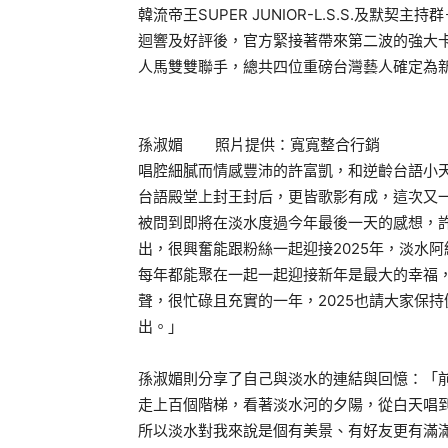
韓流帝王SUPER JUNIOR-L.S.S.及
迴響及好評後，官方緊接著帶來第二波的強大
人馬雙雙聯手，總共四位重磅台灣藝人確定為
孫淑媚 照片提供：寬寬整合行銷
唱腔細膩而情感豐沛的許富凱，和逆齡台語小
台語殿堂上封王封后，更皆歌影有成，這次又一
被問到即將在淡水度過今年最後一天的感想，
出，很興奮能跟粉絲一起迎接2025年，淡水
每年都能聚在一起一起迎接新年是最大的幸福，
聲，很忙碌且充實的一年，2025也請大家保
出。」
孫淑媚則分享了自己與淡水的連結與回憶：「
走上百個階梯，看著淡水河的夕陽，從白天唱
所以淡水對我來說是個有美景、有好友更有滿