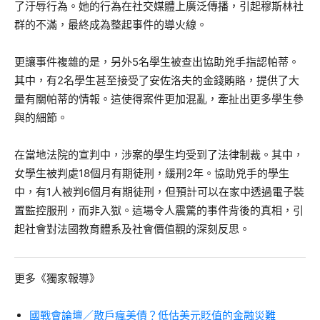
了汙辱行為。她的行為在社交媒體上廣泛傳播，引起穆斯林社
群的不滿，最終成為整起事件的導火線。
更讓事件複雜的是，另外5名學生被查出協助兇手指認帕蒂。
其中，有2名學生甚至接受了安佐洛夫的金錢賄賂，提供了大
量有關帕蒂的情報。這使得案件更加混亂，牽扯出更多學生參
與的細節。
在當地法院的宣判中，涉案的學生均受到了法律制裁。其中，
女學生被判處18個月有期徒刑，緩刑2年。協助兇手的學生
中，有1人被判6個月有期徒刑，但預計可以在家中透過電子裝
置監控服刑，而非入獄。這場令人震驚的事件背後的真相，引
起社會對法國教育體系及社會價值觀的深刻反思。
更多《獨家報導》
國戰會論壇／散戶瘋美債？低估美元貶值的金融災難