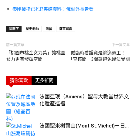
秦剛被指已死!?美媒爆料：俄副外長告發
關鍵字
歷史老師
法國
身首異處
前一篇文章
下一篇文章
「桃園市桃企女力獎」讓桃園
僱臨時看護竟是逃逸勞工！
女力更有發揮空間
「查核問」3關鍵避免違法受罰
猜你喜歡
更多新聞
法國亞珉（Amiens）聖母大教堂世界文
化遺產巡禮...
法國聖米榭爾山(Mont St.Michel)ㄧ日...