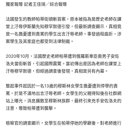
獨家報導 記者王佳琦／綜合報導
法國發生的教師帕蒂街頭斬首案，原本被指為是歷史老師在課
堂上汙辱伊斯蘭先知穆罕默德引發，但最新調查顯示，真相竟
是一名擔憂遭到責罵的學生出言汙辱老師。事發過程曲折，涉
案學生及其家庭也都受到法律制裁。
2020年10月，法國歷史老師帕蒂遭到俄羅斯車臣裔男子安佐
洛夫當街斬首，引起國際震驚。當初傳出是因為老師在課堂上
汙辱穆罕默德，但經過調查後發現，真相是另有內幕。
整起事件起因於一名13歲的穆斯林女學生擔憂遭到停學的責
罵，於是不滿地出言汙辱老師。女學生的父親得知後在社群網
站上曝光，消息擴散至穆斯林族群，最終引來兇手安佐洛夫的
注意，導致帕蒂遭到襲擊。
檢察官的調查顯示，女學生在帕蒂停她的學籍後，對老師進行