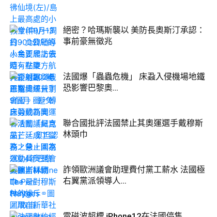
絕密？哈瑪斯襲以 美防長奧斯汀承認：
事前豪無徵兆
法國爆「蟲蟲危機」 床蝨入侵機場地鐵
恐影響巴黎奧...
聯合國批評法國禁止其奧運選手戴穆斯
林頭巾
詐領歐洲議會助理費付黨工薪水 法國極
右翼黨派領導人...
電磁波超標 iPhone12在法國停售