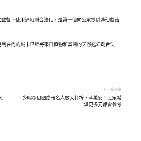
及在監督下使用迷幻劑合法化，是第一個向公眾提供迷幻蘑菇
克利在內的城市已經將來自植物和真菌的天然迷幻劑合法
下一篇文章
民
少嗡嗡包國慶報名人數大打折？蔣萬安：民眾希
望更多元都會參考