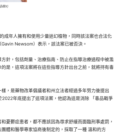
紐森X)
以上的成年人擁有和使用少量迷幻植物，同時該法案也合法化
vin Newsom）表示，該法案已被否決。
導方針，包括劑量、治療指南、防止在指導治療過程中被濫
幸的是，這項法案將在這些指導方針出台之前，就將持有毒
一樣，是藥物改革倡議者和州立法者經過多年努力後提出
r）於2022年底提出了這項法案，他認為這是消除 「毒品戰爭
。
者和憂鬱症患者，都不應該因為尋求舒緩而面臨刑事處罰，
團體和醫學專家協商後制定的，採取了一種 溫和的方