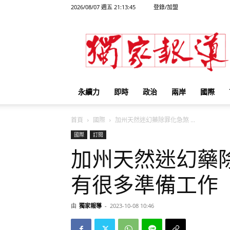
2026/08/07 週五 21:13:45
登錄/加盟
獨
家
報
導
永續力
即時
政治
兩岸
國際
首頁
國際
加州天然迷幻藥除罪化急煞 ...
國際
訂閱
加州天然迷幻藥
有很多準備工作
由
獨家報導
-
2023-10-08 10:46