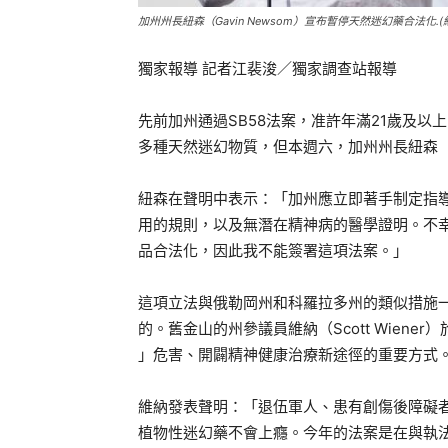
加州州長紐森（Gavin Newsom）宣布暫停天然迷幻藥合法化.(
獨家報導 記者江裴浚／獨家調查站報導
先前加州通過SB58法案，准許年滿21歲及
多種天然迷幻物質，但本週六，加州州長紐森（Ga
紐森在聲明中表示：「加州應立即著手制定指
用的規則，以及無潛在精神病的醫學證明。不
品合法化，因此我不能簽署這項法案。」
這項立法與俄勒岡州和科羅拉多州的類似措施
的。舊金山的州參議員維納（Scott Wiene
」危害、開闢精神健康治療新途徑的重要方式
維納發表聲明：「退伍軍人、患有創傷後障礙
植物性迷幻藥不會上癮。今年的法案是在與執法