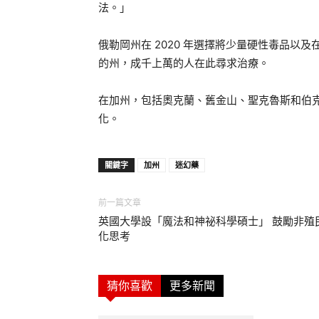
法。」
俄勒岡州在 2020 年選擇將少量硬性毒品以
的州，成千上萬的人在此尋求治療。
在加州，包括奧克蘭、舊金山、聖克魯斯和伯
化。
關鍵字
加州
迷幻藥
前一篇文章
英國大學設「魔法和神祕科學碩士」 鼓勵非殖
化思考
猜你喜歡
更多新聞