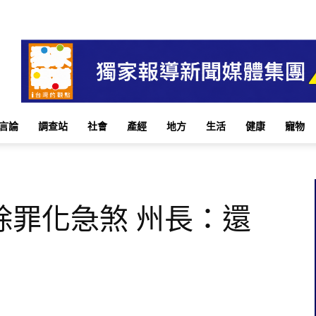
言論
調查站
社會
產經
地方
生活
健康
寵物
除罪化急煞 州長：還