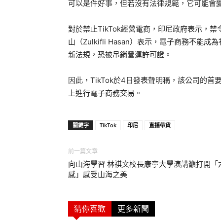
可以是件好事，但若沒有法律規範，它可能會
對於禁止TikTok經營電商，印尼政府表示
山（Zulkifli Hasan）表示，電子商務不
新法規，恐被吊銷營運許可證。
因此，TikTok於4日發表聲明稱，該公司的首
上進行電子商務交易。
關鍵字
TikTok
印尼
直播帶貨
前一篇文章
向山海學習 林祺文校長康寧大學演講籲打開「
感」感受山海之美
猜你喜歡
更多新聞