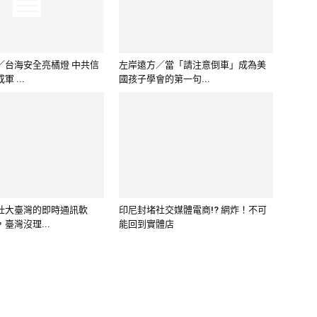
／台海安全亮橘燈 中共信
左岸遠方／當「請注意倒車」成為美
 ...
國孩子學會的第一句...
壯大臺灣的即時通訊軟
印尼封堵社交媒體電商!? 網炸！不可
臺灣沒理...
能回到實體店