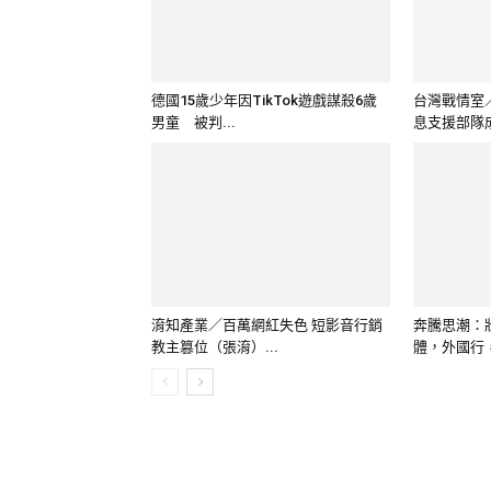
德國15歲少年因TikTok遊戲謀殺6歲
台灣戰情室
男童 被判...
息支援部隊成軍
淯知產業／百萬網紅失色 短影音行銷
奔騰思潮：
教主篡位（張淯）...
體，外國行，