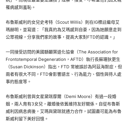
罹病感到羞恥。
布魯斯威利的女兒史考特（Scout Willis）則在IG標註繼母艾
瑪赫明，並寫道：「我真的為艾瑪感到自豪，因為她願意走到
公眾視線，分享我們家的故事，提高大家對FTD的認識。」
一同接受訪問的美國額顳葉退化協會（The Association for
Frontotemporal Degeneration，AFTD）執行長蘇珊狄更生
（Susan Dickinson）指出，FTD 常被誤診為阿茲海默症，但
兩者有很大不同，FTD會影響語言、行為能力、個性與待人處
事的態度等。
布魯斯威利曾與女星黛咪摩爾（Demi Moore）有過一段婚
姻，兩人育有3女兒，離婚後依舊維持友好關係。自從布魯斯
威利因病息病後，艾瑪與黛咪就通力合作，試圖盡可能為布魯
斯威利留下美好回憶。