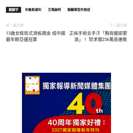
關鍵字
布魯斯威利
艾瑪赫明
額顳葉型失智症
前一篇文章
下一篇文章
13歲女娃街式滑板摘金 成中國
正妹手術去手汗「胸背腿卻更
最年輕亞運冠軍
濕」！ 怒求償236萬吞連敗