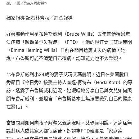
症」。圖／取自艾瑪赫明IG
獨家報導 記者林齊萩／綜合報導
好萊塢動作男星布魯斯威利（Bruce Willis）去年驚傳罹患無
法痊癒「額顳葉型失智症」（FTD），他的現任妻子艾瑪赫明
（Emma Heming Willis）日前在節目透露丈夫的病情，她
說，布魯斯可能不清楚自己罹病，認知能力也不太樂觀。
比布魯斯威利小24歲的妻子艾瑪艾瑪赫明，近日在美國脫口
秀節目《今日秀》接受主持人霍達·柯特布（Hoda Kotb）的專
訪，透露了布魯斯威利近況，她哽咽地分享自己與女兒如何照
顧布魯斯威利，並坦言「布魯斯基本上無法意識到自己的健康
在惡化」。
當被問到如何向孩子解釋父親病況時，艾瑪赫明說，這病症無
論對病人或其家人都很痛苦，她認為FTD確實是「家庭疾
病」。而現在最重要是讓孩子理解、接受，不希望他們因父親