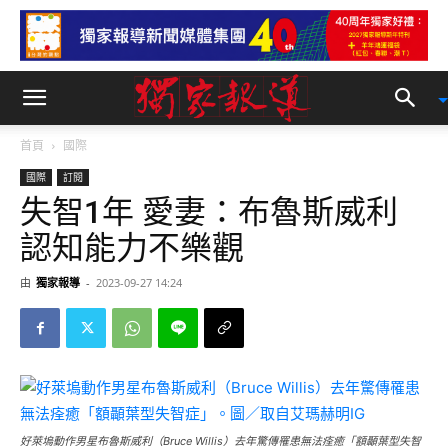
首頁
國際
國際
訂閱
失智1年 愛妻：布魯斯威利
認知能力不樂觀
由
獨家報導
-
2023-09-27 14:24
好萊塢動作男星布魯斯威利（Bruce Willis）去年驚傳罹患無法痊癒「額顳葉型失智