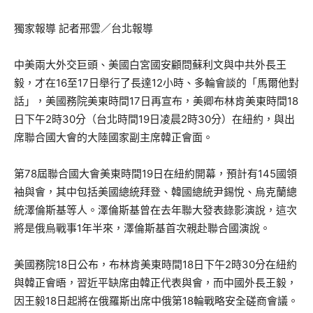
獨家報導 記者邢雲／台北報導
中美兩大外交巨頭、美國白宮國安顧問蘇利文與中共外長王
毅，才在16至17日舉行了長達12小時、多輪會談的「馬爾他對
話」，美國務院美東時間17日再宣布，美卿布林肯美東時間18
日下午2時30分（台北時間19日凌晨2時30分）在紐約，與出
席聯合國大會的大陸國家副主席韓正會面。
第78屆聯合國大會美東時間19日在紐約開幕，預計有145國領
袖與會，其中包括美國總統拜登、韓國總統尹錫悅、烏克蘭總
統澤倫斯基等人。澤倫斯基曾在去年聯大發表錄影演說，這次
將是俄烏戰事1年半來，澤倫斯基首次親赴聯合國演說。
美國務院18日公布，布林肯美東時間18日下午2時30分在紐約
與韓正會晤，習近平缺席由韓正代表與會，而中國外長王毅，
因王毅18日起將在俄羅斯出席中俄第18輪戰略安全磋商會議。