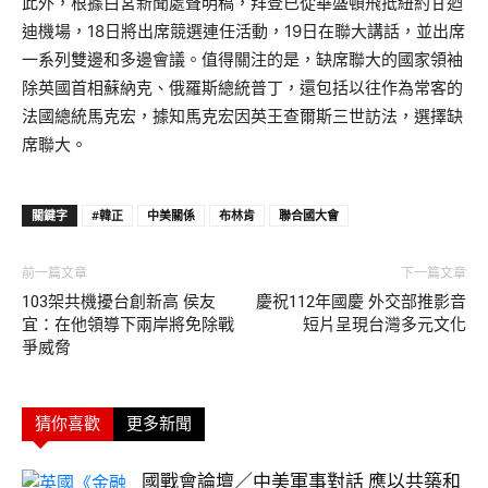
此外，根據白宮新聞處聲明稿，拜登已從華盛頓飛抵紐約甘迺
迪機場，18日將出席競選連任活動，19日在聯大講話，並出席
一系列雙邊和多邊會議。值得關注的是，缺席聯大的國家領袖
除英國首相蘇納克、俄羅斯總統普丁，還包括以往作為常客的
法國總統馬克宏，據知馬克宏因英王查爾斯三世訪法，選擇缺
席聯大。
關鍵字
#韓正
中美關係
布林肯
聯合國大會
前一篇文章
下一篇文章
103架共機擾台創新高 侯友
慶祝112年國慶 外交部推影音
宜：在他領導下兩岸將免除戰
短片呈現台灣多元文化
爭威脅
猜你喜歡
更多新聞
國戰會論壇／中美軍事對話 應以共築和