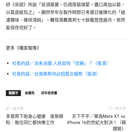
紓《茶疏》所說「茶須築實，仍用厚箬填緊。甕口再加以箬，
以真皮紙包之」。顯然早年在製作時即已考慮日後陳化的「過
濾雜味、確保清純」，難怪落難異邦七十餘載悠悠歲月，依然
能保存完好了。
更多《獨家報導》
社長的話／派系治國 人民如何「信賴」？（張淯）
社長的話／台灣黑熊何必招惹北極熊（張淯）
關鍵字
吳德亮
百年老茶膏
前一篇文章
下一篇文章
多管齊下助身心健康 張榮興
天下不平／華為Mate XT vs.
盼：每位同仁都快樂工作
iPhone 16的世紀大對決！（蔡
鎤銘）