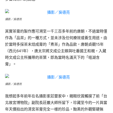
攝影／吳德亮
其實茶膏的製作應可溯至一千三百多年前的唐朝，不過當時僅
作為「品茶」的一種方式，並未涉及任何療效或養生用途。由
於當時多採茶末焙成膏的「煮茶」作為品飲，唐朝貞觀15年
（西元641年），唐太宗將文成公主嫁與吐番國王和親，入藏
時文成公主所攜帶的茶葉，即為當時名滿天下的「嗈湖含
膏」。
攝影／吳德亮
我想起多年前年在名攝影家莊靈家中，親眼欣賞觸摸了前「台
北故宮博物院」副院長莊嚴大師所留下，珍藏至今的一片與當
年天價拍出的清宮茶膏完全一樣的珍品，黝黑的外觀堅硬無