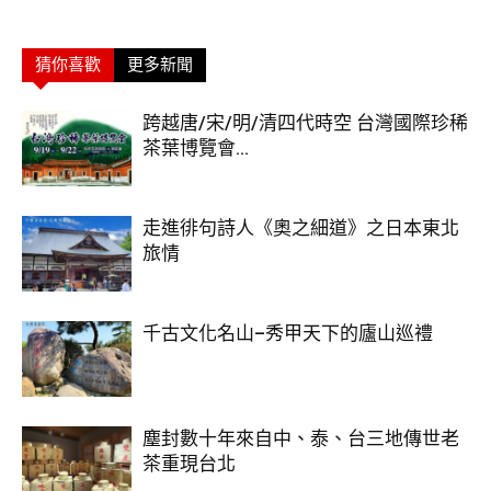
猜你喜歡
更多新聞
跨越唐/宋/明/清四代時空 台灣國際珍稀
茶葉博覽會...
走進徘句詩人《奧之細道》之日本東北
旅情
千古文化名山–秀甲天下的廬山巡禮
塵封數十年來自中、泰、台三地傳世老
茶重現台北