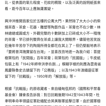
比，從表面的氧化程度、花紋的精致，以及泛黃的說明紙張來
看，距今百年以上應無庸置疑。
興沖沖推開翁家位於五樓的公寓大門，果然除了大大小小的柴
燒茶壺、茶倉、花器、雕塑等陶藝作品，茶膏也不在少數，林
林總總或圓或方、外觀完整的十數餅加上已碎成大小不一殘塊
的茶膏，早已排列整齊在茶桌上讓我大開眼界。儘管他苦笑說
近幾年辛苦存下的陶燒所得全都花在其上了，但仍堅毅地表示
「要將普洱瑰寶留在台灣」，並喜孜孜地逐一為我介紹：菩提
樹葉包的「民間版」百年茶膏；荷葉包的「民國版」；牛皮紙
包裝上有「1942年師帝洪參玖捌…」模糊字樣的則應為雲南省
鳳慶縣魯史古鎮留下的「公務版」；以及1943年滇緬遠征軍
留下的「抗戰版」、1950年的「解放版」等。
根據「抗戰版」的原收藏者、來自緬甸佤邦的〈國際和平禁毒
基金會〉鍾會長告訴我：對日抗戰後期1942至1943年間，杜
聿明奉命率領遠征軍赴緬配合英美聯軍追擊日軍，由於國軍極