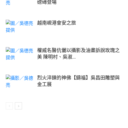
磅礡登場
越南峴港會安之旅
權威名醫伉儷以攝影及油畫訴說玫瑰之
美 陳明村、吳淑...
烈火淬鍊的神佛【鑄福】吳昌田雕塑與
金工展