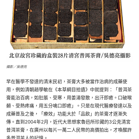
攝影／吳德亮
早在醫學不發達的清末民初，茶膏大多被當作治病的成藥使
用，例如清朝趙學敏在《本草綱目拾遺》中就提到：「普洱茶
膏能治百病，如肚脹、受寒，用姜湯發散，出汗即癒。口破喉
顙、受熱疼痛，用五分噙口即癒」。只是在現代醫療發達以及
成藥普及之後，「療效」功能大於「品飲」的茶膏才逐漸失
傳。直到2004年2月，近代大思想家魯迅所珍藏的3公克清宮
普洱茶膏，在廣州以每片一萬二人民幣的高價拍出，才喚醒許
多普洱茶人的記憶。