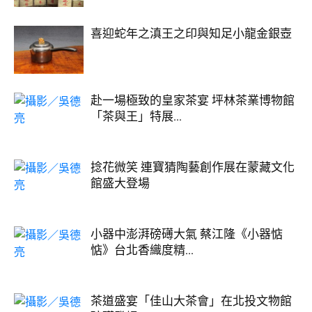
喜迎蛇年之滇王之印與知足小龍金銀壺
赴一場極致的皇家茶宴 坪林茶業博物館
「茶與王」特展...
捻花微笑 連寶猜陶藝創作展在蒙藏文化
館盛大登場
小器中澎湃磅礡大氣 蔡江隆《小器惦
惦》台北香織度精...
茶道盛宴「佳山大茶會」在北投文物館