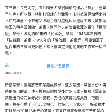
在三峽「金光明寺」看到陶藝名家翁國珍的作品「禪」，應是
早年寺方所收藏，特別打電話向他致賀。未料彼端竟然傳來掩
不住的興奮，原來他又收藏了幾餅遠從印緬邊境少數民族部落
帶回的稀有圓餅陳年茶膏。連同他之前陸續收藏的百年「民間
版」茶膏、陳期約90年的「民國版」茶膏、1943年左右的
「抗戰版」茶膏、1950年的「解放版」茶膏等，可說涵蓋了
近百年的各款歷史記憶，當下就決定到他關渡的工作室一探究
竟。
攝影／吳德亮
所謂茶膏，就是將普洱茶熬成糊狀、濾去茶渣、蒸發水份，再
將提煉出的茶汁注入模具壓制成型後烘乾而成。根據《雲南茶
葉進出口公司誌考記》記載，完成的茶膏則應具有「取起一
團，拉長不黏手，色起淡褐色」的特色，而100斤上好茶葉才
可以熬出20至25市斤的茶膏，可見已經完全濃縮了普洱茶的