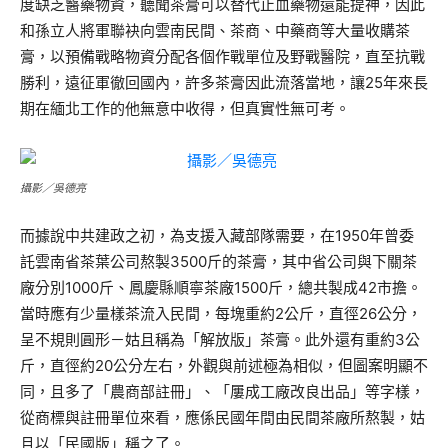
度缺乏醫藥物資，聽聞茶膏可以替代止血藥物還能提神，因此
和孫立人將軍聯袂向雲南民間、茶商、中藥商等大量收購茶
膏，以預備戰略物資分配各個作戰單位及野戰醫院，直至抗戰
勝利，遠征軍徹回國內，許多茶膏因此流落當地，讓25年來長
期在緬北工作的他無意中收得，但真實性無可考。
攝影／吳德亮
而據說中共建政之初，為支援入藏部隊需要，在1950年曾委
託雲南省茶葉公司熬製3500斤的茶膏，其中省公司與下關茶
廠分別1000斤、鳳慶縣順寧茶廠1500斤，總共製成42市擔。
當時應有少量樣茶流入民間，每塊重約2公斤，直徑26公分，
呈不規則圓形－姑且稱為「解放版」茶膏。此外還有重約3公
斤，直徑約20公分左右，外觀與前述極為相似，但圖案明顯不
同，且多了「農商部註冊」、「屢成工廠改良出品」等字樣，
從商標與註冊單位來看，應係民國年間由民間茶廠所熬製，姑
且以「民國版」稱之了。