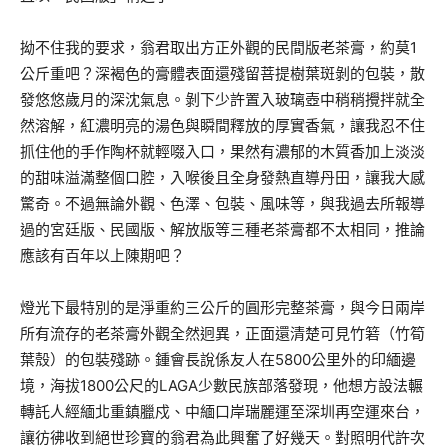
拗不住我的要求，翁君取出方正外觀的民間版老茶膏，約莫1
公斤重吧？深褐色的膏體表面還殘留菩提樹葉斑剝的包裝，散
發悠悠歲月的深沈氣息。剝下少許置入玻璃壺中稍稍攪拌就全
然溶解，紅濃明亮的湯色與瞬間釋放的厚實香氣，讓我忍不住
抓住他的手作陶杯就輕啜入口，果然有濃郁的木質香加上淡淡
的甜味溢滿整個口腔，入喉後且全身發熱直導丹田，讓我大感
驚奇。不過無論外觀、色澤、包裝、風味等，與我過去所報導
過的宮廷版、民國版、解放版等三種老茶膏都不太相同，推論
應該有百年以上陳期吧？
燈光下最特別的是淨重約三公斤的圓形完整茶膏，與今日兩岸
所有流存的老茶膏外觀全然迥異，正面還清楚可見竹箬（竹筍
葉殼）的包裝殘跡。鍾會長說係友人在5800公里外的印緬邊
境，海拔1800公尺的LAGA少數民族部落發現，他想方設法輾
轉託人經緬北重鎮臘戍、中緬口岸瑞麗運至深圳再空運來台，
讓彷彿收到絕世珍寶的翁君為此興奮了好幾天。對照明代許次