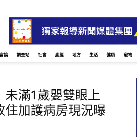
言論
調查站
社會
產經
地方
生活
健康
寵物
！未滿1歲嬰雙眼上
收住加護病房現況曝