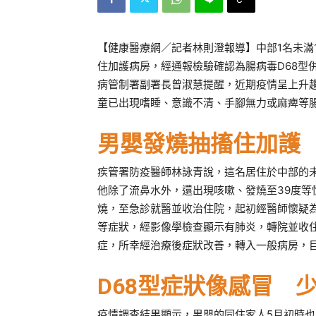
【健康醫療網／記者林則澄報導】中部1名未滿
住加護病房，經通報檢驗確認為腸病毒D68型
病管制署副署長曾淑慧提醒，近期疫情呈上升
童已出現嗜睡、意識不清、手腳無力或麻痺等
男嬰發燒抽搐住加護 
疾管署防疫醫師林詠青說，這名居住於中部的未
他除了流鼻水外，還出現咳嗽、發燒至39度等
燒，至急診就醫並收治住院，起初經醫師懷疑
等症狀，經影像學檢查顯示有肺炎，轉院並收住
症，所幸經治療後症狀改善，轉入一般病房，
D68型症狀像感冒 
疫情調查結果顯示，男嬰的同住家人5月初時也