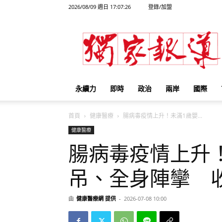
2026/08/09 週日 17:07:26
登錄/加盟
獨
家
報
導
永續力
即時
政治
兩岸
國際
首頁
健康醫療
腸病毒疫情上升！未滿1歲嬰...
健康醫療
腸病毒疫情上升
吊、全身陣攣 
由
健康醫療網 提供
-
2026-07-08 10:00