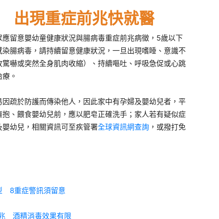
群 出現重症前兆快就醫
眾應留意嬰幼童健康狀況與腸病毒重症前兆病徵，5歲以下
感染腸病毒，請持續留意健康狀況，一旦出現嗜睡、意識不
故驚嚇或突然全身肌肉收縮）、持續嘔吐、呼吸急促或心跳
治療。
易因疏於防護而傳染他人，因此家中有孕婦及嬰幼兒者，平
擁抱、餵食嬰幼兒前，應以肥皂正確洗手；家人若有疑似症
及嬰幼兒，相關資訊可至疾管署
全球資訊網查詢
，或撥打免
型 8重症警訊須留意
前兆 酒精消毒效果有限