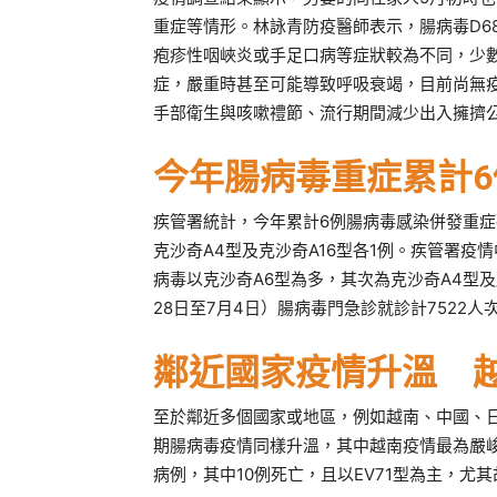
重症等情形。林詠青防疫醫師表示，腸病毒D6
疱疹性咽峽炎或手足口病等症狀較為不同，少
症，嚴重時甚至可能導致呼吸衰竭，目前尚無
手部衛生與咳嗽禮節、流行期間減少出入擁擠
今年腸病毒重症累計6
疾管署統計，今年累計6例腸病毒感染併發重症
克沙奇A4型及克沙奇A16型各1例。疾管署
病毒以克沙奇A6型為多，其次為克沙奇A4型及
28日至7月4日）腸病毒門急診就診計7522人次
鄰近國家疫情升溫 
至於鄰近多個國家或地區，例如越南、中國、
期腸病毒疫情同樣升溫，其中越南疫情最為嚴峻，
病例，其中10例死亡，且以EV71型為主，