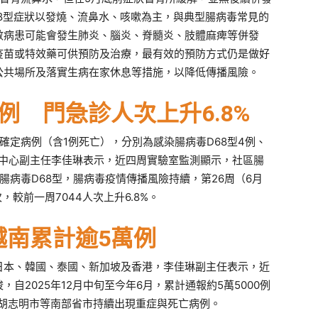
8型症狀以發燒、流鼻水、咳嗽為主，與典型腸病毒常見的
數病患可能會發生肺炎、腦炎、脊髓炎、肢體麻痺等併發
疫苗或特效藥可供預防及治療，最有效的預防方式仍是做好
公共場所及落實生病在家休息等措施，以降低傳播風險。
例 門急診人次上升6.8%
確定病例（含1例死亡），分別為感染腸病毒D68型4例、
疫情中心副主任李佳琳表示，近四周實驗室監測顯示，社區腸
腸病毒D68型，腸病毒疫情傳播風險持續，第26周（6月
，較前一周7044人次上升6.8%。
越南累計逾5萬例
日本、韓國、泰國、新加坡及香港，李佳琳副主任表示，近
自2025年12月中旬至今年6月，累計通報約5萬5000例
尤其胡志明市等南部省市持續出現重症與死亡病例。