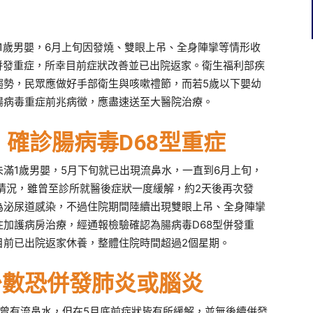
1歲男嬰，6月上旬因發燒、雙眼上吊、全身陣攣等情形收
併發重症，所幸目前症狀改善並已出院返家。衛生福利部疾
趨勢，民眾應做好手部衛生與咳嗽禮節，而若5歲以下嬰幼
腸病毒重症前兆病徵，應盡速送至大醫院治療。
確診腸病毒D68型重症
滿1歲男嬰，5月下旬就已出現流鼻水，一直到6月上旬，
情況，雖曾至診所就醫後症狀一度緩解，約2天後再次發
為泌尿道感染，不過住院期間陸續出現雙眼上吊、全身陣攣
加護病房治療，經通報檢驗確認為腸病毒D68型併發重
目前已出院返家休養，整體住院時間超過2個星期。
少數恐併發肺炎或腦炎
曾有流鼻水，但在5月底前症狀皆有所緩解，並無後續併發