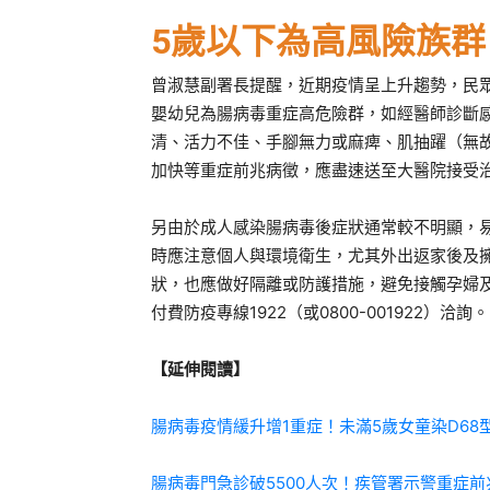
5歲以下為高風險族
曾淑慧副署長提醒，近期疫情呈上升趨勢，民
嬰幼兒為腸病毒重症高危險群，如經醫師診斷
清、活力不佳、手腳無力或麻痺、肌抽躍（無
加快等重症前兆病徵，應盡速送至大醫院接受
另由於成人感染腸病毒後症狀通常較不明顯，
時應注意個人與環境衛生，尤其外出返家後及
狀，也應做好隔離或防護措施，避免接觸孕婦
付費防疫專線1922（或0800-001922）洽詢。
【延伸閱讀】
腸病毒疫情緩升增1重症！未滿5歲女童染D68
腸病毒門急診破5500人次！疾管署示警重症