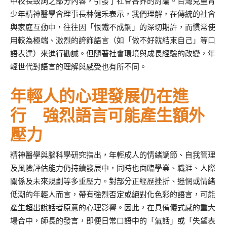
中校長致詞之部分內容，引發了社會各界的討論。台灣兒童青
少年精神醫學會理事長林健禾表示，我們理解，在傳統的社會
與家庭互動中，往往因「恨鐵不成鋼」的深切期許，而慣常使
用較為極端、激烈的誇飾語言（如「做不好就結束自己」等口
語表達）來進行勸誡。但隨著社會環境與成長經驗的改變，年
輕世代對語言的理解與感受也有所不同。
年輕人的心理發展仍在進
行 強烈語言可能產生額外
壓力
精神醫學與腦科學研究指出，年輕成人的情緒調節、自我管理
及風險評估能力仍持續發展中，同時也面臨學業、職涯、人際
關係及未來規劃等多重壓力。對部分正經歷挫折、迷惘或情緒
低潮的年輕人而言，帶有強烈否定或絕對化色彩的語言，可能
產生超出說話者原意的心理影響。因此，在具備儀式感的重大
場合中，師長的發言，即便日常口語中的「氣話」或「失望表