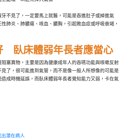
假牙不見了，一定要馬上就醫，可能是吞進肚子或掉進氣
死性肺炎、肺膿瘍、咳血、膿胸，引起敗血症或呼吸衰竭，
好 臥床體弱年長者應當心
道阻塞異物，主要是因為健康成年人的吞嚥功能與咳嗽反射
不見了，很可能進到氣管，而不是像一般人所想像的可能是
恐造成時機延誤，而臥床體弱年長者覺知能力又弱，卡在氣
找出潛在病人