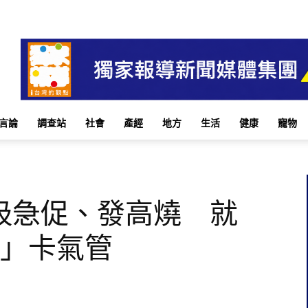
言論
調查站
社會
產經
地方
生活
健康
寵物
吸急促、發高燒 就
物」卡氣管