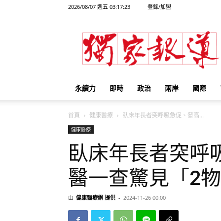
2026/08/07 週五 03:17:23
登錄/加盟
獨
家
報
導
永續力
即時
政治
兩岸
國際
首頁
健康醫療
臥床年長者突呼吸急促、發高...
健康醫療
臥床年長者突呼
醫一查驚見「2
由
健康醫療網 提供
-
2024-11-26 00:00