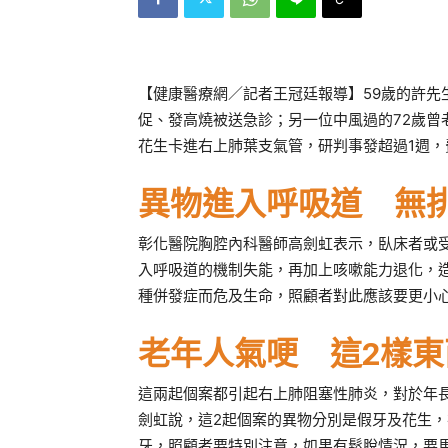
【健康醫療網／記者王冠廷報導】59歲的許先
促、發高燒被送急診；另一位中風過的72歲曾
花生卡進右上肺葉支氣管，研判事發超過1週，
異物進入呼吸道 無
彰化醫院胸腔內科醫師高劍虹表示，臥床者或
入呼吸道的機制失能，再加上咳嗽能力退化，
種併發症而危及生命，照顧者對此應該要更小
老年人氣哽 這2樣
這兩起個案都引起右上肺阻塞性肺炎，對於年
劍虹說，這2起個案的異物分別是假牙及花生
牙，照顧者要特別注意，如果有鬆脫情況，要