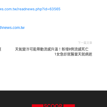
ews.com.tw/readnews.php?id=63565
lthnews.com.tw
下一篇文章
運
天氣變冷可能帶動流感升溫！新增8例流感死亡
1女急診就醫當天就病逝