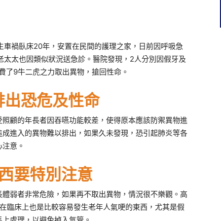
生車禍臥床20年，安置在民間的護理之家，日前因呼吸急
老太太也因類似狀況送急診。醫院發現，2人分別因假牙及
費了9牛二虎之力取出異物，搶回性命。
排出恐危及性命
受照顧的年長者因吞嚥功能較差，使得原本應該防禦異物進
造成進入的異物難以排出，如果久未發現，恐引起肺炎等各
心注意。
東西要特別注意
長體弱者非常危險，如果再不取出異物，情況很不樂觀。高
，在臨床上也是比較容易發生老年人氣哽的東西，尤其是假
馬上處理，以避免掉入氣管。