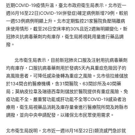
近期COVID-19疫情升溫，臺北市政府衛生局表示，北市近一
週(6月16至22日)COVID-19(併發症)確定病例新增79例，較前
一週53例病例明顯上升。北市定期監控21家醫院負壓隔離病
床使用情形，截至26日空床率約30%且近2週無明顯變化，新
冠肺炎抗病毒藥劑均有庫存，衛生局將視耗用量進行藥品調
撥。
北市衛生局表示，目前新冠肺炎口服及注射用抗病毒藥劑
均有庫存，口服抗病毒藥劑用於發病5天內具重症危險因子的
高風險患者，可降低感染後轉為重症之風險。北市倍拉維儲放
於134間合約醫療機構，含31間醫院、63間診所及40間藥
局；莫納皮拉韋及瑞德西韋則儲放於醫院提供有重症風險、免
疫功能不全、嚴重腎功能或肝功能不全等COVID-19感染者治
療用，衛生局視藥品消耗及庫存量會進行醫療院所間及跨縣市
調撥，並向中央申請配發，以確保北市民眾使用需求。
北市衛生局說明，北市近一週(6月16至22日)類流感門急診就