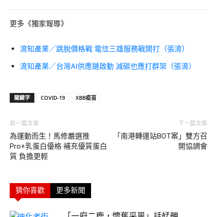
更多《獨家報導》
淯知產業／跳脫價格戰 電信三雄服務戰開打（張淯）
淯知產業／台灣AI供應鏈啟動 減碳也應打群架（張淯）
關鍵字
COVID-19
XBB疫苗
前一篇文章
下一篇文章
為運動而生！馬修嚴選推
「南港轉運站BOT案」雙方召
Pro+乳蛋白優格 補充優質蛋白
開協調會
質 負擔更輕
猜你喜歡
更多新聞
「一府二鹿，懷舊采風」話艋舺