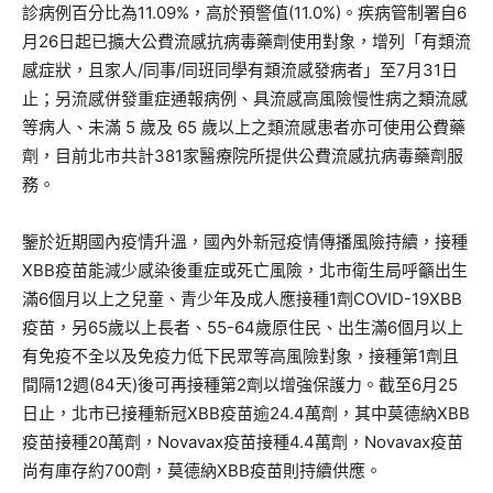
診病例百分比為11.09%，高於預警值(11.0%)。疾病管制署自6
月26日起已擴大公費流感抗病毒藥劑使用對象，增列「有類流
感症狀，且家人/同事/同班同學有類流感發病者」至7月31日
止；另流感併發重症通報病例、具流感高風險慢性病之類流感
等病人、未滿 5 歲及 65 歲以上之類流感患者亦可使用公費藥
劑，目前北市共計381家醫療院所提供公費流感抗病毒藥劑服
務。
鑒於近期國內疫情升溫，國內外新冠疫情傳播風險持續，接種
XBB疫苗能減少感染後重症或死亡風險，北市衛生局呼籲出生
滿6個月以上之兒童、青少年及成人應接種1劑COVID-19XBB
疫苗，另65歲以上長者、55-64歲原住民、出生滿6個月以上
有免疫不全以及免疫力低下民眾等高風險對象，接種第1劑且
間隔12週(84天)後可再接種第2劑以增強保護力。截至6月25
日止，北市已接種新冠XBB疫苗逾24.4萬劑，其中莫德納XBB
疫苗接種20萬劑，Novavax疫苗接種4.4萬劑，Novavax疫苗
尚有庫存約700劑，莫德納XBB疫苗則持續供應。