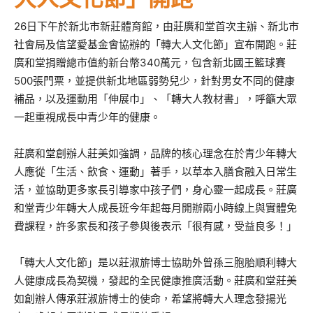
26日下午於新北市新莊體育館，由莊廣和堂首次主辦、新北市
社會局及信望愛基金會協辦的「轉大人文化節」宣布開跑。莊
廣和堂捐贈總市值約新台幣340萬元，包含新北國王籃球賽
500張門票，並提供新北地區弱勢兒少，針對男女不同的健康
補品，以及運動用「伸展巾」、「轉大人教材書」，呼籲大眾
一起重視成長中青少年的健康。
莊廣和堂創辦人莊美如強調，品牌的核心理念在於青少年轉大
人應從「生活、飲食、運動」著手，以草本入膳食融入日常生
活，並協助更多家長引導家中孩子們，身心靈一起成長。莊廣
和堂青少年轉大人成長班今年起每月開辦兩小時線上與實體免
費課程，許多家長和孩子參與後表示「很有感，受益良多！」
「轉大人文化節」是以莊淑旂博士協助外曾孫三胞胎順利轉大
人健康成長為契機，發起的全民健康推廣活動。莊廣和堂莊美
如創辦人傳承莊淑旂博士的使命，希望將轉大人理念發揚光