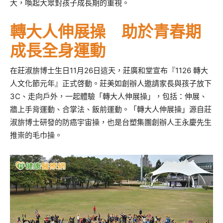
大，喚起大眾對孩子成長期的重視。
轉大人伸展操 助於青春期
成長全身運動
在莊淑旂博士生日11月26日這天，莊廣和堂宣布『1126 轉大
人文化節元年』正式啓動。莊美如創辦人邀請家長與孩子放下
3C、走向戶外，一起體驗「轉大人伸展操」，包括：伸展、
牆上手背運動、合掌法、飯前運動。「轉大人伸展操」源自莊
淑旂博士研發的防癌宇宙操，也是台塑集團創辦人王永慶先生
推崇的毛巾操。