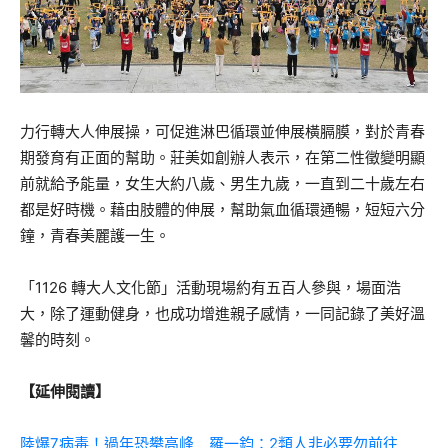
力行轉大人伸展操，可促進淋巴循環並伸展橫膈膜，對於青春
期發育有正面的幫助。莊美如創辦人表示，在第二性徵變明顯
前就給予能量，女生大約八歲、男生九歲，一直到二十歲左右
都是好時機。藉由肢體的伸展，幫助氣血循環通暢，短短六分
鐘，青春美麗護一生。
「1126 轉大人文化節」活動現場約有五百人參與，場面浩
大，除了運動健身，也成功增進親子感情，一同記錄了美好溫
馨的時刻。
【延伸閱讀】
陸爆7病毒！過年恐攀高峰 羅一鈞：2類人非必要勿前往