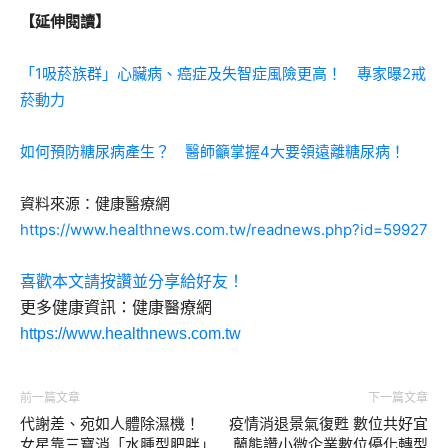
【延伸閱讀】
「1吸菸族群」心臟病、癌症及失智症風險更高！ 專家曝2戒
菸動力
如何預防糖尿病產生？ 醫師籲掌握4大要領遠離糖尿病！
資料來源：健康醫療網
https://www.healthnews.com.tw/readnews.php?id=59927
喜歡本文請按讚並分享給好友！
更多健康資訊：健康醫療網
https://www.healthnews.com.tw
前一篇文章
下一篇文章
代謝差、宛如人體除濕機！
疫情消退景氣復甦 數位共好宜
女星靠三寶消「水腫型肥胖」
蘭熊讚小微企業數位優化轉型