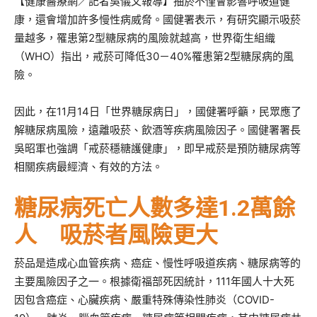
【健康醫療網／記者吳儀文報導】抽菸不僅會影響呼吸道健
康，還會增加許多慢性病威脅。國健署表示，有研究顯示吸菸
量越多，罹患第2型糖尿病的風險就越高，世界衛生組織
（WHO）指出，戒菸可降低30－40%罹患第2型糖尿病的風
險。
因此，在11月14日「世界糖尿病日」，國健署呼籲，民眾應了
解糖尿病風險，遠離吸菸、飲酒等疾病風險因子。國健署署長
吳昭軍也強調「戒菸穩糖護健康」，即早戒菸是預防糖尿病等
相關疾病最經濟、有效的方法。
糖尿病死亡人數多達1.2萬餘
人 吸菸者風險更大
菸品是造成心血管疾病、癌症、慢性呼吸道疾病、糖尿病等的
主要風險因子之一。根據衛福部死因統計，111年國人十大死
因包含癌症、心臟疾病、嚴重特殊傳染性肺炎（COVID-