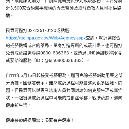
列，讓健康更加分。目前國健署提供多元戒菸服務，全台有將
近3,500家合約醫事機構的專業醫師及戒菸衛教人員可提供協
助。
民眾可撥打02-2351-0120或點選
https://ttc.hpa.gov.tw/Web/Agency.aspx
查詢，就近選擇合
約戒菸機構或合約藥局，量身打造專屬的戒菸計畫。也可撥打
免費戒菸諮詢專線0800-636363，或透過LINE通訊軟體獲得
戒菸諮詢服務（ID：@tsh0800636363）。
自111年5月15日起接受戒菸服務，還可免除戒菸輔助用藥之部
分負擔。國健署表示，雖然戒菸過程可能會遇到很多困難、問
題，但民眾可以與專業諮詢人員共同討論如何克服生理戒斷症
狀，一起挺過戒菸過程中可能的戒斷症候群，戰勝菸癮，迎向
健康新生活。
健康醫療網提醒您：吸菸有害健康！