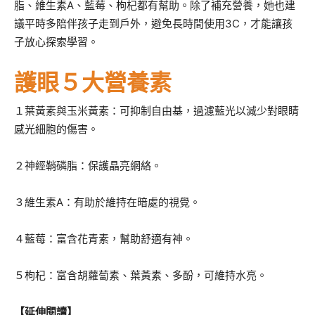
脂、維生素A、藍莓、枸杞都有幫助。除了補充營養，她也建
議平時多陪伴孩子走到戶外，避免長時間使用3C，才能讓孩
子放心探索學習。
護眼５大營養素
１葉黃素與玉米黃素：可抑制自由基，過濾藍光以減少對眼睛
感光細胞的傷害。
２神經鞘磷脂：保護晶亮網絡。
３維生素A：有助於維持在暗處的視覺。
４藍莓：富含花青素，幫助舒適有神。
５枸杞：富含胡蘿蔔素、葉黃素、多酚，可維持水亮。
【延伸閱讀】