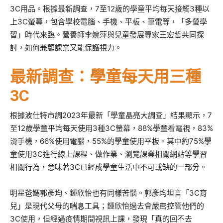
3C用品。根據最新調查，7至12歲的學童平均每天接觸3種以
上3C螢幕，包含學校電腦、手機、平板、筆電等，「多螢學
習」時代來臨。營養師李婉萍與兒童發展專家王宏哲共同探
討，如何兼顧課業又能保護視力。
最新調查：學童每天用三種
3C
根據波仕特市調2023年最新「學童晶亮大調查」結果顯示，7
至12歲學童平均每天使用3種3C螢幕，88%學童看電視，83%
滑手機，66%使用電腦，55%的學童使用平板。其中約75%學
童使用3C進行線上課程、做作業、瀏覽課業相關網站等學習
相關行為，意味著3C已經成學童生活中不可或缺的一部分。
明星爸媽郭彥均、鍾欣怡也有同樣苦惱。郭彥均坦言「3C育
兒」是現代父母的喘息工具；鍾欣怡過去會嚴密控管他們的
3C使用，但經過疫情期間視訊上課，發現「真的回不去