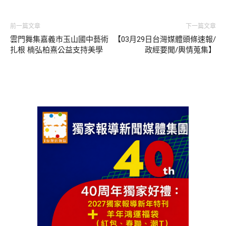
前一篇文章
下一篇文章
雲門舞集嘉義市玉山國中藝術
【03月29日台灣媒體頭條速報/
扎根 楠弘柏熹公益支持美學
政經要聞/輿情蒐集】