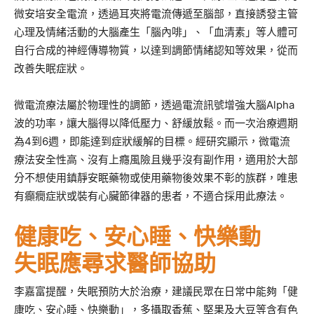
微安培安全電流，透過耳夾將電流傳遞至腦部，直接誘發主管
心理及情緒活動的大腦產生「腦內啡」、「血清素」等人體可
自行合成的神經傳導物質，以達到調節情緒認知等效果，從而
改善失眠症狀。
微電流療法屬於物理性的調節，透過電流訊號增強大腦Alpha
波的功率，讓大腦得以降低壓力、舒緩放鬆。而一次治療週期
為4到6週，即能達到症狀緩解的目標。經研究顯示，微電流
療法安全性高、沒有上癮風險且幾乎沒有副作用，適用於大部
分不想使用鎮靜安眠藥物或使用藥物後效果不彰的族群，唯患
有癲癇症狀或裝有心臟節律器的患者，不適合採用此療法。
健康吃、安心睡、快樂動
失眠應尋求醫師協助
李嘉富提醒，失眠預防大於治療，建議民眾在日常中能夠「健
康吃、安心睡、快樂動」，多攝取香蕉、堅果及大豆等含有色