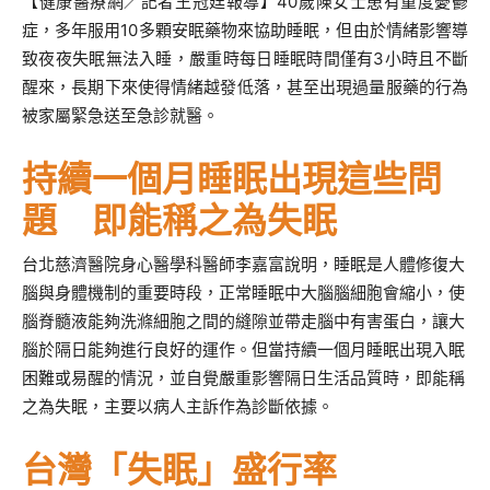
【健康醫療網／記者王冠廷報導】40歲陳女士患有重度憂鬱
症，多年服用10多顆安眠藥物來協助睡眠，但由於情緒影響導
致夜夜失眠無法入睡，嚴重時每日睡眠時間僅有3小時且不斷
醒來，長期下來使得情緒越發低落，甚至出現過量服藥的行為
被家屬緊急送至急診就醫。
持續一個月睡眠出現這些問
題 即能稱之為失眠
台北慈濟醫院身心醫學科醫師李嘉富說明，睡眠是人體修復大
腦與身體機制的重要時段，正常睡眠中大腦腦細胞會縮小，使
腦脊髓液能夠洗滌細胞之間的縫隙並帶走腦中有害蛋白，讓大
腦於隔日能夠進行良好的運作。但當持續一個月睡眠出現入眠
困難或易醒的情況，並自覺嚴重影響隔日生活品質時，即能稱
之為失眠，主要以病人主訴作為診斷依據。
台灣「失眠」盛行率