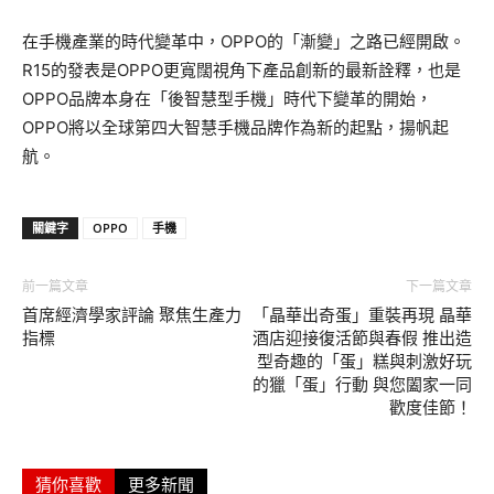
在手機產業的時代變革中，OPPO的「漸變」之路已經開啟。
R15的發表是OPPO更寬闊視角下產品創新的最新詮釋，也是
OPPO品牌本身在「後智慧型手機」時代下變革的開始，
OPPO將以全球第四大智慧手機品牌作為新的起點，揚帆起
航。
關鍵字
OPPO
手機
前一篇文章
下一篇文章
首席經濟學家評論 聚焦生產力
「晶華出奇蛋」重裝再現 晶華
指標
酒店迎接復活節與春假 推出造
型奇趣的「蛋」糕與刺激好玩
的獵「蛋」行動 與您闔家一同
歡度佳節！
猜你喜歡
更多新聞