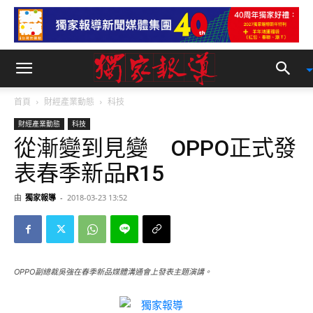
首頁
財經產業動態
科技
財經產業動態
科技
從漸變到見變 OPPO正式發
表春季新品R15
由
獨家報導
-
2018-03-23 13:52
OPPO副總裁吳強在春季新品媒體溝通會上發表主題演講。