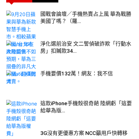
國戰會論壇／手機熱賣占上風 華為戰勝
美國了嗎？（羅...
淨化選前治安 文二警偵破詐欺「行動水
房」扣贓款34...
手機要價132萬！網友：我不信
這款iPhone手機殼很奇葩 陸網虧「這要
給華為版...
3G沒有更優惠方案 NCC籲用戶快轉移