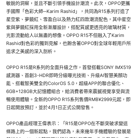
敏銳的洞察，並且不斷引領手機設計潮流。此次，OPPO更攜
手國際「色彩大師─Karim Rashid」，共同為R15系列打造了
星空紫、夢鏡紅、雪盈白以及熱力紅四款潮流配色，其中星空
紫與夢鏡紅採用全新漸層設計，搭配質感更透亮的玻璃材質，
光影流動給人以無盡的想像。OPPO R15不但融入了Karim
Rashid對色彩的獨到見解，也飽含著OPPO對全球年輕用戶所
追求之美感的深入剖析。
OPPO R15是R系列的全面升級之作，首發搭載SONY IMX519
感測器、首創3-HDR即時分級曝光技術、升級AI智慧美顏功
能、搭載智美雙全的ColorOS 5.0，超級APP的聯合優化、
6GB+128GB大記憶體組合，給消費者帶來震撼視覺享受與流
暢使用體驗。全新的OPPO R15系列售價RMB¥2999元起，即
日起開放預訂，並於4月1日正式公開發售。
OPPO產品經理王偉表示：「R15是OPPO在不斷突破求變這
條路上的一個新起點，我們認為，未來幾年手機體驗的發展是