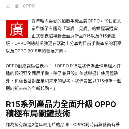
文．圖：OPPO
受年輕人喜愛的拍照手機品牌OPPO，19日於北
廣
京舉辦了主題為「漸變，見變」的媒體溝通會，
正式發表超視野全面屏新品R15以及R15夢鏡
版，OPPO副總裁吳強更在活動上分享對目前手機產業的洞察
以及OPPO 2018年的發展方向。
OPPO副總裁吳強表示：「OPPO R15是我們為全球年輕人打
造的超視野全面屏手機，除了兼具設計美感與極佳使用體驗
外，也蘊含著對產業和未來的思考。我們希望以R15作為一個
邁向新未來的全新起點。」
R15
系列產品力全面升級
OPPO
積極布局關鍵技術
作為擁有超過2億年輕用戶的品牌，OPPO對時尚與藝術有著