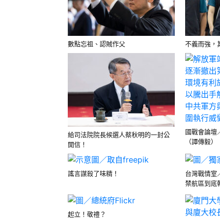
數點忘祖、認賊作父
不義而強，
國戰會論壇
給司法院院長候選人蔡秋明的一封公
（譚傳毅）
開信！
謠言謀殺了味精！
台灣戰情室
禁航區到底幹
起立！敬禮？