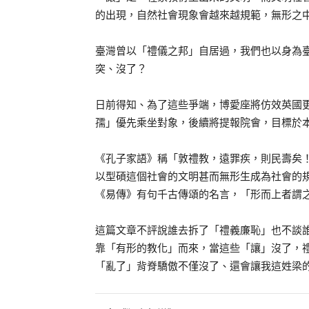
的出現，自然社會現象會越來越規範，無形之
臺灣曾以「禮儀之邦」自居過，我們也以身為
突、沒了？
日前得知、為了這些爭端，博愛座將仿效英國
孺」優先乘坐對象，後續將提報院會，目標於
《孔子家語》稱「敦禮教，遠罪疾，則民壽矣
以型碩這個社會的文明甚而無形生成為社會的
《易傳》有句千古傳頌的名言，「形而上者謂
這篇文章不評說誰去拆了「禮義廉恥」也不談
靠「有形的教化」而來，當這些「讓」沒了，
「亂了」背脊驕傲不僅沒了、還會讓我這姓梁