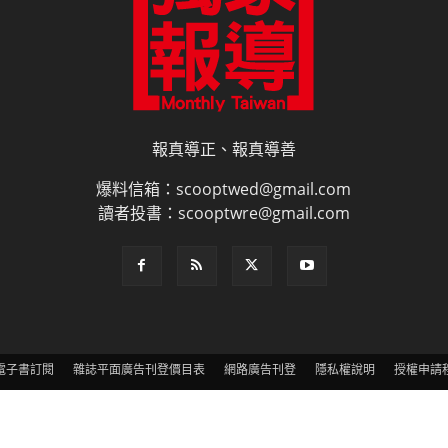
報真導正、報真導善
爆料信箱：scooptwed@gmail.com
讀者投書：scooptwre@gmail.com
電子書訂閱
雜誌平面廣告刊登價目表
網路廣告刊登
隱私權說明
授權申請