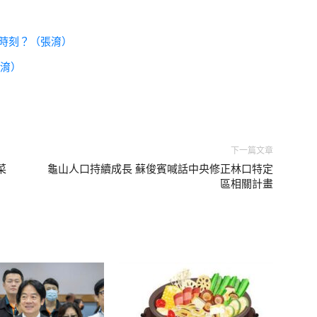
」時刻？（張淯）
張淯）
下一篇文章
菜
龜山人口持續成長 蘇俊賓喊話中央修正林口特定
區相關計畫