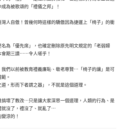
中成為被歌頌的「禮儀之邦」！
臺灣人自傲！曾幾何時這樣的驕傲因為捷運上「椅子」的衝
更名為「優先席」，也確定刪除原先明文規定的「老弱婦
本會期三讀⋯⋯令人嗟乎！
！我們以前被教育禮義廉恥、敬老尊賢⋯「椅子的讓」是可
規範。
之道，形而下者謂之器」，不就是這個道理。
誰搞壞了教改⋯只是讓大家深思一個道理，人類的行為、是
禮就沒了，禮沒了、就亂了⋯
的變涼的！