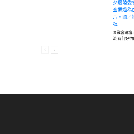
國戰會論壇
流 有何好怕的