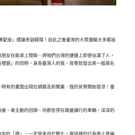
「博愛座」禮讓老弱婦孺！自此之後臺灣的大眾運輸大多都設
陸朋友在飯桌上閒聊、誇咱們台灣的捷運上即使站滿了人，
有禮貌」的同時，身為臺灣人的我、背脊就發出來一股莫名
⋯時有的畫面出現在網路及新聞裏⋯我的背脊開始發涼！臺
路後、會主動的回頭、向那些停在路邊讓行的車輛，深深的
會中的「禮」，一定是來自於教化，當這樣的行為舉止普遍