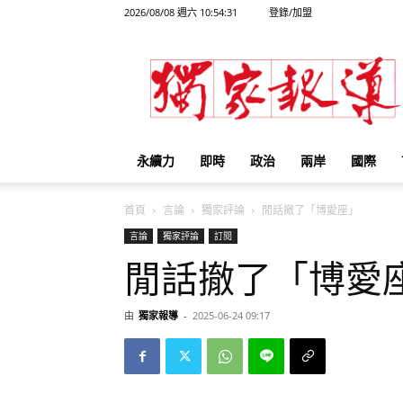
2026/08/08 週六 10:54:31
登錄/加盟
獨
家
報
導
永續力
即時
政治
兩岸
國際
首頁
言論
獨家評論
閒話撤了「博愛座」
言論
獨家評論
訂閱
閒話撤了「博愛
由
獨家報導
-
2025-06-24 09:17