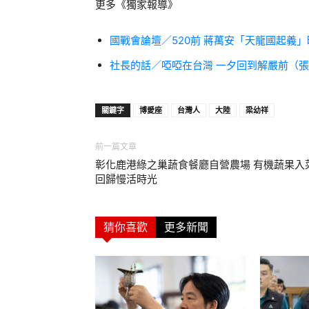
更多《獨家報導》
國戰會論壇／520前 蔣萬安「天龍國起義
社長的話／啞啞在台灣 一夕回到解嚴前（
關鍵字
博愛座
台灣人
大陸
梁幼祥
前一篇文章
彰化鹿港綠之巢蔬食餐廳自營農場 有機蔬果入
回歸慢活時光
猜你喜歡
更多新聞