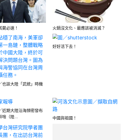
其斃必速！
火鍋沒文化、最應該被消滅？
好好活下去！
／也談大陸「武統」時機
／近期大陸沿海頻密發布
啥（陸...
中國與祖國！
擋不住的崛起！靠的是「制度」而不