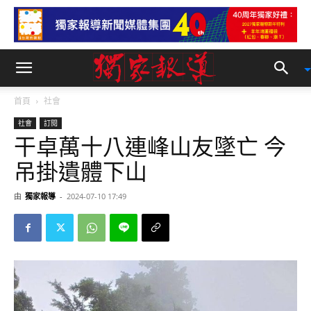
首頁
社會
社會
訂閱
干卓萬十八連峰山友墜亡 今
吊掛遺體下山
由
獨家報導
-
2024-07-10 17:49