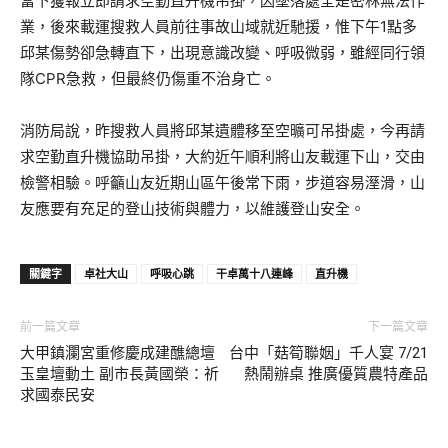
當下獲報立即請求空勤直升機吊掛，因墜落處全是密林無法作
業，後來載運搜救人員前往事故山域就近馳援，惟下午1點多
邱某傷勢卻急轉直下，出現意識改變、呼吸微弱，雖經同行領
隊CPR急救，但最終仍傷重不治身亡。
消防局說，昨搜救人員將邱某遺體移至空曠可吊掛處，今再請
求空勤直升機協助吊掛，大約近午順利將山友載運下山，交由
檢警相驗。呼籲山友近期山區午後常下雨，步道容易溼滑，山
友應要有充足的登山技術與體力，以維護登山安全。
關鍵字
卓社大山
呼吸心跳
干卓萬十八連峰
直升機
前一篇文章
下一篇文章
大甲鎮瀾宮重修慶成建醮總壇
台中「菇筍聯姻」千人宴 7/21
玉皇壇動土 副市長黃國榮：祈
熱鬧辦桌 推廣優質農特產品
求國泰民安