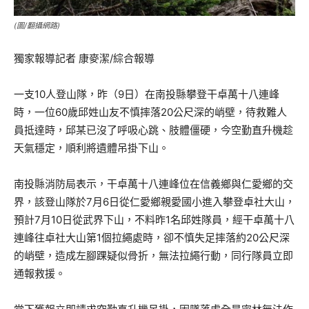
(圖/翻攝網路)
獨家報導記者 康麥潔/綜合報導
一支10人登山隊，昨（9日）在南投縣攀登干卓萬十八連峰
時，一位60歲邱姓山友不慎摔落20公尺深的峭壁，待救難人
員抵達時，邱某已沒了呼吸心跳、肢體僵硬，今空勤直升機趁
天氣穩定，順利將遺體吊掛下山。
南投縣消防局表示，干卓萬十八連峰位在信義鄉與仁愛鄉的交
界，該登山隊於7月6日從仁愛鄉親愛國小進入攀登卓社大山，
預計7月10日從武界下山，不料昨1名邱姓隊員，經干卓萬十八
連峰往卓社大山第1個拉繩處時，卻不慎失足摔落約20公尺深
的峭壁，造成左腳踝疑似骨折，無法拉繩行動，同行隊員立即
通報救援。