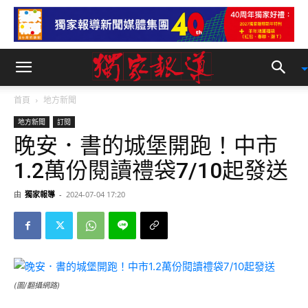
首頁
地方新聞
地方新聞
訂閱
晚安．書的城堡開跑！中市
1.2萬份閱讀禮袋7/10起發送
由
獨家報導
-
2024-07-04 17:20
(圖/翻攝網路)