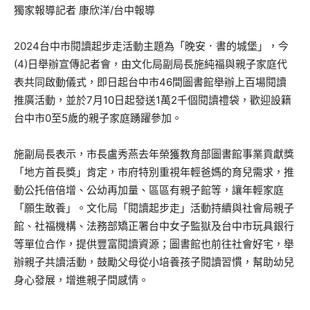
獨家報導記者 康欣洋/台中報導
2024台中市閱讀起步走活動主題為「晚安．書的城堡」，今
(4)日舉辦宣傳記者會，由文化局副局長施純福與親子家庭代
表共同啟動儀式，即日起台中市46間圖書館舉辦上百場閱讀
推廣活動，並於7月10日起發送1萬2千個閱讀禮袋，歡迎設籍
台中市0至5歲的親子家庭踴躍參加。
施副局長表示，市長盧秀燕去年榮獲教育部圖書館事業貢獻獎
「地方首長獎」肯定，市府特別重視年輕爸媽的育兒需求，推
動公托倍倍增、公幼再加量、區區有親子館等，讓年輕家庭
「願生敢養」。文化局「閱讀起步走」活動持續與社會局親子
館、社福機構、法務部矯正署台中女子監獄及台中市玩具銀行
等單位合作，提供豐富閱讀資源；圖書館也前往社會好宅，舉
辦親子共讀活動，鼓勵父母從小培養孩子閱讀習慣，幫助幼兒
身心發展，增進親子間感情。