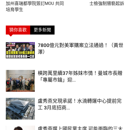
加州喜瑞都學院簽訂MOU 共同
士檢強制猥褻起訴
培育學生
猜你喜歡
更多新聞
7800億元對美軍購案立法通過！（黃世
澤）
橫跨萬里續37年姊妹市情！曼城市長贈
「專屬市鑰」迎...
盧秀燕兌現承諾！水湳轉運中心提前完
工 3月底招商...
盧秀燕選上國民黨主席 可能面臨的三大