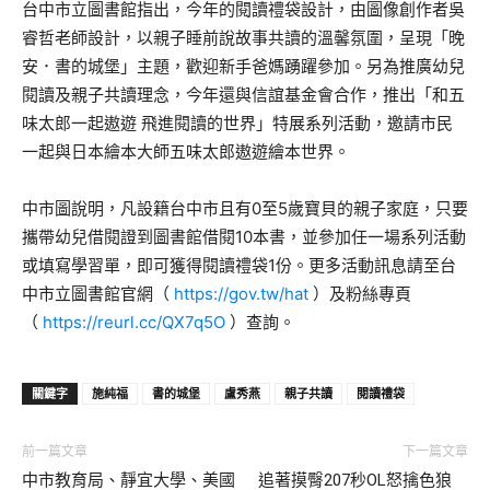
台中市立圖書館指出，今年的閱讀禮袋設計，由圖像創作者吳
睿哲老師設計，以親子睡前說故事共讀的溫馨氛圍，呈現「晚
安．書的城堡」主題，歡迎新手爸媽踴躍參加。另為推廣幼兒
閱讀及親子共讀理念，今年還與信誼基金會合作，推出「和五
味太郎一起遨遊 飛進閱讀的世界」特展系列活動，邀請市民
一起與日本繪本大師五味太郎遨遊繪本世界。
中市圖說明，凡設籍台中市且有0至5歲寶貝的親子家庭，只要
攜帶幼兒借閱證到圖書館借閱10本書，並參加任一場系列活動
或填寫學習單，即可獲得閱讀禮袋1份。更多活動訊息請至台
中市立圖書館官網（
https://gov.tw/hat
）及粉絲專頁
（
https://reurl.cc/QX7q5O
）查詢。
關鍵字
施純福
書的城堡
盧秀燕
親子共讀
閱讀禮袋
前一篇文章
下一篇文章
中市教育局、靜宜大學、美國
追著摸臀207秒OL怒擒色狼