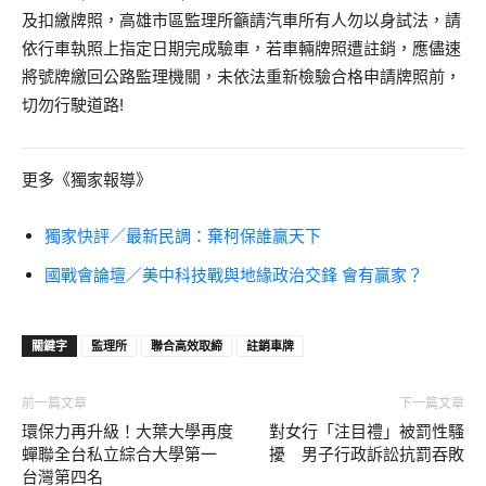
及扣繳牌照，高雄市區監理所籲請汽車所有人勿以身試法，請
依行車執照上指定日期完成驗車，若車輛牌照遭註銷，應儘速
將號牌繳回公路監理機關，未依法重新檢驗合格申請牌照前，
切勿行駛道路!
更多《獨家報導》
獨家快評／最新民調：棄柯保誰贏天下
國戰會論壇／美中科技戰與地緣政治交鋒 會有贏家？
關鍵字
監理所
聯合高效取締
註銷車牌
前一篇文章
下一篇文章
環保力再升級！大葉大學再度
對女行「注目禮」被罰性騷
蟬聯全台私立綜合大學第一
擾 男子行政訴訟抗罰吞敗
台灣第四名