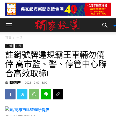
首頁
生活
生活
訂閱
註銷號牌違規霸王車輛勿僥
倖 高市監、警、停管中心聯
合高效取締!
由
獨家報導
-
2023-12-07 18:00