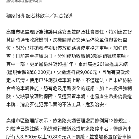
圖/高雄市區監理所提供
獨家報導 記者林欣宇／綜合報導
高雄市區監理所為維護用路安全並顧及社會責任，特別建置智
慧即時通報收繳機制，跨機關聯合交通局停管單位與警察單
位，對於已註銷號牌卻仍停放於路邊停車格之車輛，加強稽
查！日前甚至連續兩日，分別成功收繳到3部註銷號牌車輛，
其中一部，更是逾檢註銷超過1年，累計高達261筆違規未結
(違規金額9萬6,200元)，欠繳燃料費9,066元，且尚有貸款設
定未結清。使用已註銷號牌車輛上路，不僅違法，且未經檢驗
合格的車輛性能，恐有危及用路安全的疑慮，加上未投保強制
險，欠缺事故理賠保障，又遭棄置車輛，也易產生懸掛偽變造
車牌，淪為歹徒犯罪作案的不法工具，危及治安。
高雄市區監理所表示，依道路交通管理處罰條例第12條規定，
如號牌已遭註銷，仍違規行駛道路或於道路停車者，得處汽車
所有人3,600元以上10,800元以下罰緩，並當場移置保管車輛