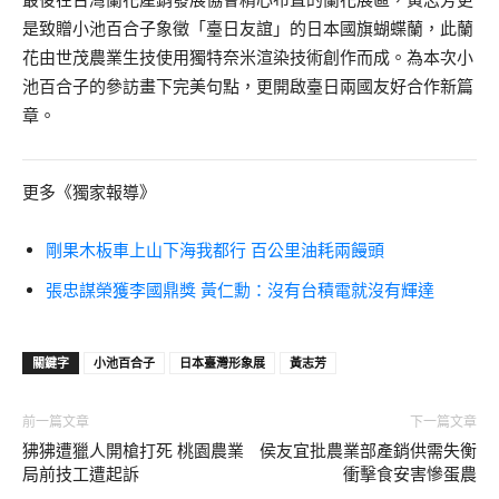
是致贈小池百合子象徵「臺日友誼」的日本國旗蝴蝶蘭，此蘭
花由世茂農業生技使用獨特奈米渲染技術創作而成。為本次小
池百合子的參訪畫下完美句點，更開啟臺日兩國友好合作新篇
章。
更多《獨家報導》
剛果木板車上山下海我都行 百公里油耗兩饅頭
張忠謀榮獲李國鼎獎 黃仁勳：沒有台積電就沒有輝達
關鍵字
小池百合子
日本臺灣形象展
黃志芳
前一篇文章
下一篇文章
狒狒遭獵人開槍打死 桃園農業
侯友宜批農業部產銷供需失衡
局前技工遭起訴
衝擊食安害慘蛋農