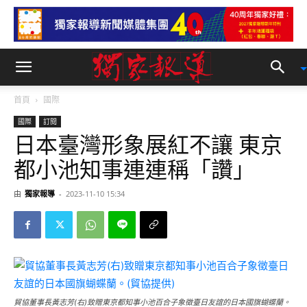
首頁
國際
國際
訂閱
日本臺灣形象展紅不讓 東京
都小池知事連連稱「讚」
由
獨家報導
-
2023-11-10 15:34
貿協董事長黃志芳(右)致贈東京都知事小池百合子象徵臺日友誼的日本國旗蝴蝶蘭。