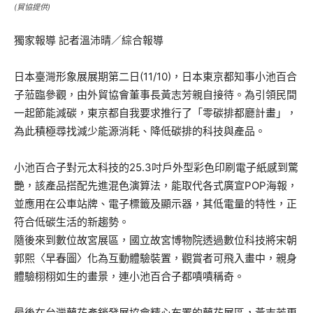
(貿協提供)
獨家報導 記者溫沛晴／綜合報導
日本臺灣形象展展期第二日(11/10)，日本東京都知事小池百合
子蒞臨參觀，由外貿協會董事長黃志芳親自接待。為引領民間
一起節能減碳，東京都自我要求推行了「零碳排都廳計畫」，
為此積極尋找減少能源消耗、降低碳排的科技與產品。
小池百合子對元太科技的25.3吋戶外型彩色印刷電子紙感到驚
艷，該產品搭配先進混色演算法，能取代各式廣宣POP海報，
並應用在公車站牌、電子標籤及顯示器，其低電量的特性，正
符合低碳生活的新趨勢。
隨後來到數位故宮展區，國立故宮博物院透過數位科技將宋朝
郭熙〈早春圖〉化為互動體驗裝置，觀賞者可飛入畫中，親身
體驗栩栩如生的畫景，連小池百合子都嘖嘖稱奇。
最後在台灣蘭花產銷發展協會精心布置的蘭花展區，黃志芳更