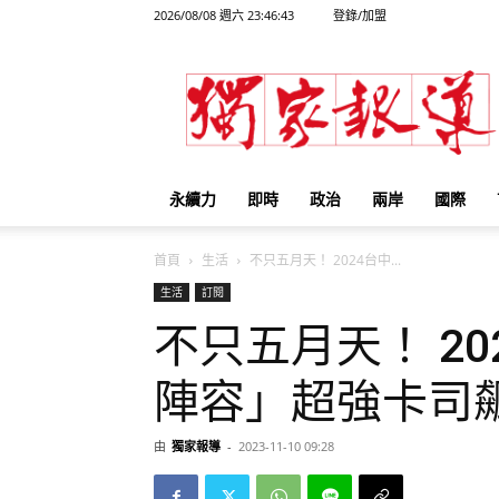
2026/08/08 週六 23:46:43
登錄/加盟
獨
家
報
導
永續力
即時
政治
兩岸
國際
首頁
生活
不只五月天！ 2024台中...
生活
訂閱
不只五月天！ 2
陣容」超強卡司
由
獨家報導
-
2023-11-10 09:28