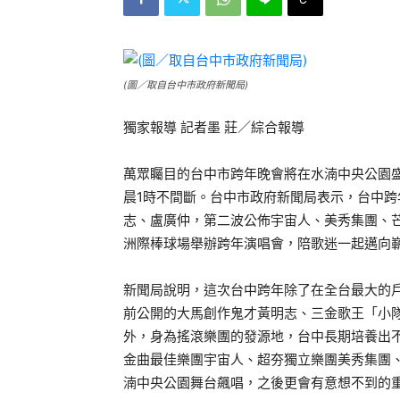
(圖／取自台中市政府新聞局)
獨家報導 記者墨 莊／綜合報導
萬眾矚目的台中市跨年晚會將在水湳中央公園盛大
晨1時不間斷。台中市政府新聞局表示，台中
志、盧廣仲，第二波公佈宇宙人、美秀集團、芒
洲際棒球場舉辦跨年演唱會，陪歌迷一起邁向嶄
新聞局說明，這次台中跨年除了在全台最大的
前公開的大馬創作鬼才黃明志、三金歌王「小
外，身為搖滾樂團的發源地，台中長期培養出
金曲最佳樂團宇宙人、超夯獨立樂團美秀集團、新
湳中央公園舞台飆唱，之後更會有意想不到的