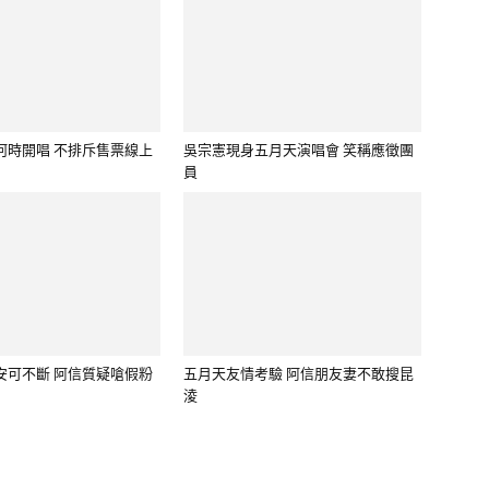
何時開唱 不排斥售票線上
吳宗憲現身五月天演唱會 笑稱應徵團
員
安可不斷 阿信質疑嗆假粉
五月天友情考驗 阿信朋友妻不敢搜昆
淩