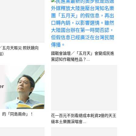
／五月天賑災 照妖鏡向
毅）
國戰會論壇／「五月天」會變成民進
黨認知作戰犧牲品？...
」的「同島兩命」！
花一百元不到看總成本耗資2億的天王
級本土樂團演唱會...