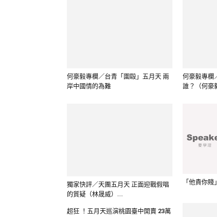
何豪毅專欄／台青「圍毆」五月天 兩
何豪毅專欄
岸中國情的為難
誰？（何豪
獨家快評／天團五月天 正面迎戰假唱
的質疑（林晟威）...
「他貴你賤
超狂 ！五月天巡演桃園臺中開賣 23萬