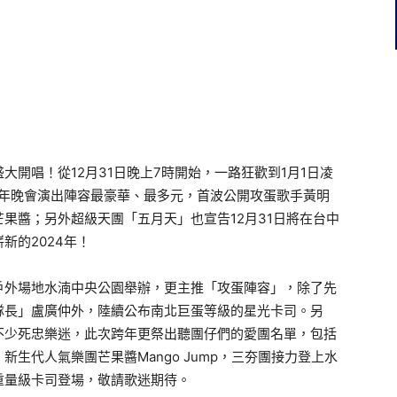
開唱！從12月31日晚上7時開始，一路狂歡到1月1日凌
跨年晚會演出陣容最豪華、最多元，首波公開攻蛋歌手黃明
果醬；另外超級天團「五月天」也宣告12月31日將在台中
新的2024年！
戶外場地水湳中央公園舉辦，更主推「攻蛋陣容」，除了先
隊長」盧廣仲外，陸續公布南北巨蛋等級的星光卡司。另
不少死忠樂迷，此次跨年更祭出聽團仔們的愛團名單，包括
生代人氣樂團芒果醬Mango Jump，三夯團接力登上水
重量級卡司登場，敬請歌迷期待。