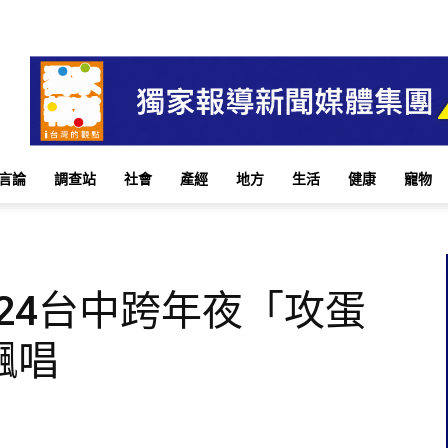
言論
調查站
社會
產經
地方
生活
健康
寵物
024台中跨年夜「攻蛋
飆唱