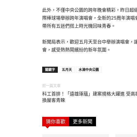
此外，不僅中央公園的跨年晚會精彩，昨日超級
際棒球場舉辦跨年演唱會，全新的25周年演唱會
帶所有五迷們搭上時光機回味青春。
新聞局表示，歡迎五月天至台中舉辦演唱會，
會，感受熱熱鬧繽紛的新年氛圍。
關鍵字
五月天
水湳中央公園
前一篇文章
科工首排！「遠雄琢蘊」建案規格大躍進 受高
換屋客青睞
猜你喜歡
更多新聞