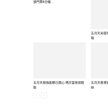
張門票5分鐘...
五月天未提
唱
五月天倔強能聽已開心 瑪莎當爸很輕
五月天香港
鬆
絲