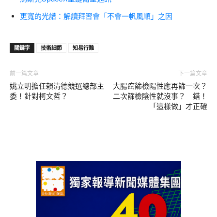
更寬的光譜：解讀拜習會「不會一帆風順」之因
關鍵字
技術細節
知易行難
前一篇文章
下一篇文章
姚立明擔任賴清德競選總部主
大腸癌篩檢陽性應再篩一次？
委！針對柯文哲？
二次篩檢陰性就沒事？ 錯！
「這樣做」才正確