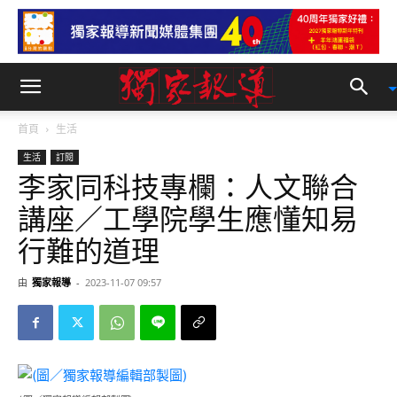
首頁
生活
生活
訂閱
李家同科技專欄：人文聯合
講座／工學院學生應懂知易
行難的道理
由
獨家報導
-
2023-11-07 09:57