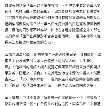
雖然有句話說「軍人的事業在戰場」，但更為重要的是軍人要
知道「為誰而戰、為何而戰」。邱部長應該深思為何共軍要對
我挑釁？過去馬政府時代我們為何沒有聽到當時的國防部長說
過類似邱部長的話？邱當年出任支持台獨的民進黨政府國防部
長，讓他的同學頗不以為然；如今在各種悲壯豪語之外，邱也
必須高呼「國軍官兵絕對不會為台獨而戰」，展現革命軍人恪
遵憲法及擁護中華民國的立場，
邱部長剛滿70歲，他的軍旅生涯歷經陸軍司令、參謀總長、退
輔會主委及國安局長等重要職務，可謂軍人的「人生勝利
組」。他喊出的話語，讓人感覺好像國軍已經有充分準備與共
軍對幹，聽起來「很爽」，尤其是對涉世未深的年輕人。然而
古人云：「以小事大以智」，我們的主政者應該時刻想到要如
何「避戰」及「改善兩岸關係」，這才是人民與國家之福。
眾人皆知，中共不會為了急於統一而發動戰爭，但共軍會為了
反對台獨不惜一戰。在台海兵凶戰危之際，兩岸已經「失聯甚