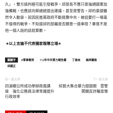
久」，雙方誤判極可能引發戰爭。邱部長不應只是強調國軍加
強備戰，也應該向蔡總統提出建議，甚至是警告。邱的豪語雖
然令人動容，若因民進黨政府不斷挑釁中共，被迫要打一場毫
不值得的戰爭，不知道邱的部屬是否願意一道奉陪？畢竟不是
他一個人說的話就算數。
※以上言論不代表獨家報導立場※
關鍵字
#軍事衝突
112年中共軍力報告書
丁渝洲
兩岸關係
邱國正
前一篇文章
下一篇文章
四湖鄉公所成功舉辦政風講
綜藝大集合暴力甜甜圈 雲警
座 強化公務員法律常識提升
闖關反詐騙宣導
行政效率