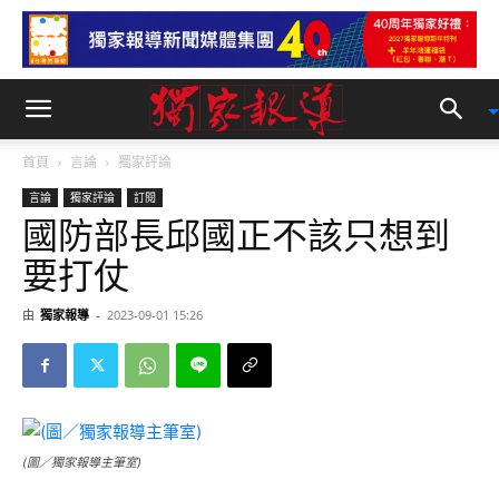
首頁
言論
獨家評論
言論
獨家評論
訂閱
國防部長邱國正不該只想到
要打仗
由
獨家報導
-
2023-09-01 15:26
(圖／獨家報導主筆室)