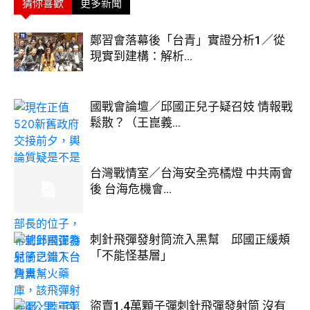
猜你喜歡
更多新聞
鄭習會落幕後「台青」實證分析1／從
現實到建構：解析...
國戰會論壇／邱國正兒子疑召妓 情報戰
鬆散？（王崑義...
台灣戰情室／台海安全亮橘燈 中共兩會
後 台海危機會...
刺針飛彈發射筒流入黑幫 邱國正緩頰
「不能怪基層」
盜賣1.4萬顆子彈刺針飛彈發射筒 沒有