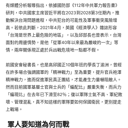
有媒體分析報導指出，依據國防部《112年中共軍力報告書》
研判，中共國家主席習近平將在2023到2028第3任期內，推
動解決台灣問題進程，中共犯台的可能性及軍事衝突風險增
高。若依此判斷，2021年4月，英國《經濟學人》雜誌形容
「台灣是世界上最危險的地區」，以及邱部長也曾表示，台灣
面對的周邊情勢，是他「從軍40年以來最為嚴峻的一次」等
情，兩岸關係現正處於兵凶戰危境地一點都不假。
前國安會秘書長，也是高邱國正10個年班的學長丁渝洲，曾經
在許多場合強調國軍的「精神戰力」至為重要，提升官兵袍澤
精神戰力，進而促進軍民真正團結，才能產生力量嚇阻敵人。
然而目前國軍基層士官與士兵的「編配比」嚴重失衡，而兵力
「編現比」在去年已下滑至82％；復以軍隊士氣不高、軍紀敗
壞、管理混亂，真不知這樣的軍隊要如何保國衛民，更別提走
上戰場。
軍人要知道為何而戰