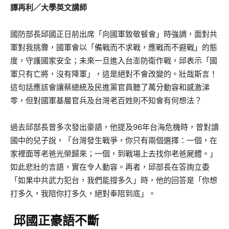
譚再利／大學英文講師
國防部長邱國正日前出席「向國軍致敬餐會」時強調，面對共
軍對我挑釁，國軍會以「備戰而不求戰，應戰而不避戰」的態
度，守護國家安全；未來一旦進入台澎防衛作戰，邱表示「國
軍只有亡將，沒有降軍」，這是絕對不會改變的。壯哉斯言！
這句話應該會讓蔡總統及民進黨官員聽了萬分動容和感激涕
零，但對國軍基層官兵及台灣老百姓則不知會有何想法？
過去邱部長曾多次發出豪語，他提及96年台海危機時，曾對讀
國中的兒子說，「台灣發生戰爭，你只有兩個選擇：一個，在
家裡面等老爸光榮歸來；一個，到戰場上去找你老爸屍體。」
如此悲壯的言語，實在令人動容。再者，邱部長在答詢立委
「如果中共武力犯台，我們能撐多久」時，他的回答是「你想
打多久，我陪你打多久，絕對奉陪到底」。
邱國正豪語不斷