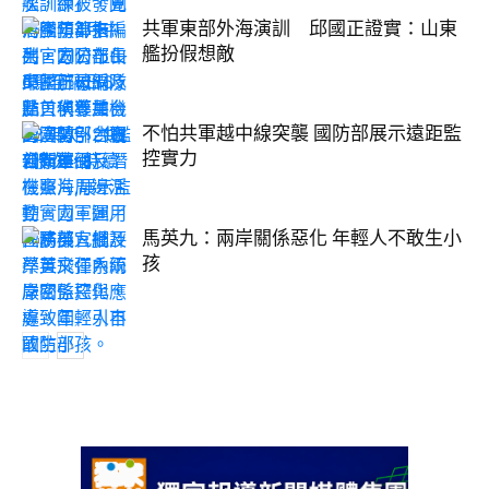
共軍東部外海演訓 邱國正證實：山東
艦扮假想敵
不怕共軍越中線突襲 國防部展示遠距監
控實力
馬英九：兩岸關係惡化 年輕人不敢生小
孩