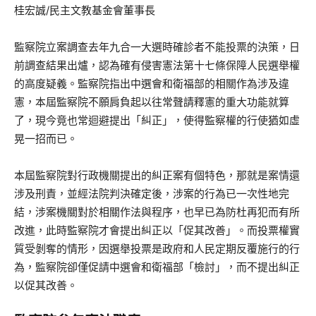
桂宏誠/民主文教基金會董事長
監察院立案調查去年九合一大選時確診者不能投票的決策，日
前調查結果出爐，認為確有侵害憲法第十七條保障人民選舉權
的高度疑義。監察院指出中選會和衛福部的相關作為涉及違
憲，本屆監察院不願肩負起以往常聲請釋憲的重大功能就算
了，現今竟也常迴避提出「糾正」，使得監察權的行使猶如虛
晃一招而已。
本屆監察院對行政機關提出的糾正案有個特色，那就是案情還
涉及刑責，並經法院判決確定後，涉案的行為已一次性地完
結，涉案機關對於相關作法與程序，也早已為防杜再犯而有所
改進，此時監察院才會提出糾正以「促其改善」。而投票權實
質受剝奪的情形，因選舉投票是政府和人民定期反覆施行的行
為，監察院卻僅促請中選會和衛福部「檢討」，而不提出糾正
以促其改善。