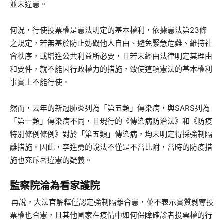
並未違憲。
何況，行使投票權是憲法明定的基本權利，依據憲法第23條
之規定，若無基於防止妨礙他人自由、避免緊急危難、維持社
會秩序，或增進公共利益所必要，且若未經由法律明定其理由
和要件，就不能因行政權力的措施，致使這項憲法的基本權利
事實上不能行使。
然而，去年的新冠肺炎列為「第五類」傳染病，與SARS列為
「第一類」傳染病不同，且現行的《傳染病防治法》和《防疫
特別條例條例》對於「第五類」傳染病，均未明定得採強制隔
離措施。因此，李進勇的說法不僅是不當比附，當時的防疫措
施也充斥著違憲的疑義。
監察院淪為看家護院
再說，大法官解釋僅認定強制隔離合憲，並不表示實質剝奪投
票權也合憲，且其他國家在疫情中如何保障確診者投票權的行