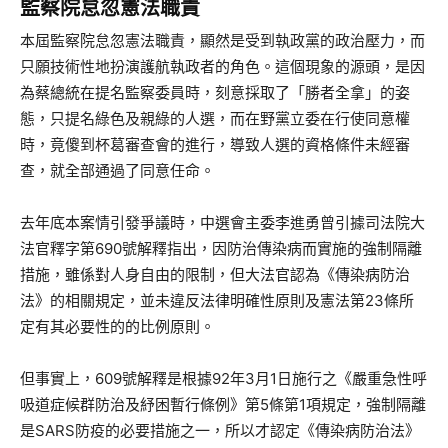
監察院怠忽憲法職責
本屆監察院怠忽憲法職責，顯然是受到執政黨的政治壓力，而
只願技術性地扮演護航執政者的角色。這個現象的源頭，是因
為蔡總統在提名監察委員時，刻意採取了「勝者全拿」的姿
態，只提名綠色及親綠的人選，而在野黨立委在行使同意權
時，竟傻到杯葛審查會的進行，導致人選的資格條件未經審
查，就全部通過了同意任命。
去年底本案情引發爭議時，中選會主委李進勇曾引據司法院大
法官釋字第690號解釋指出，因防治傳染病而實施的強制隔離
措施，雖係對人身自由的限制，但大法官認為《傳染病防治
法》的相關規定，並未違反法律明確性原則及憲法第23條所
定有其必要性的的比例原則。
但事實上，609號解釋是根據92年3月1日施行之《嚴重急性呼
吸道症候群防治及紓困暫行條例》第5條第1項規定，強制隔離
是SARS防疫的必要措施之一，所以才認定《傳染病防治法》