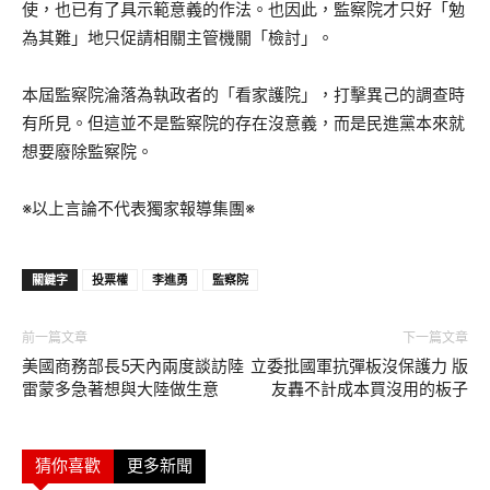
使，也已有了具示範意義的作法。也因此，監察院才只好「勉
為其難」地只促請相關主管機關「檢討」。
本屆監察院淪落為執政者的「看家護院」，打擊異己的調查時
有所見。但這並不是監察院的存在沒意義，而是民進黨本來就
想要廢除監察院。
※以上言論不代表獨家報導集團※
關鍵字
投票權
李進勇
監察院
前一篇文章
下一篇文章
美國商務部長5天內兩度談訪陸
立委批國軍抗彈板沒保護力 版
雷蒙多急著想與大陸做生意
友轟不計成本買沒用的板子
猜你喜歡
更多新聞