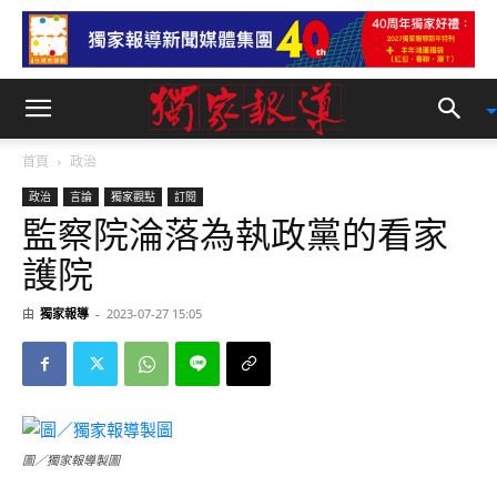
首頁
政治
政治
言論
獨家觀點
訂閱
監察院淪落為執政黨的看家
護院
由
獨家報導
-
2023-07-27 15:05
圖／獨家報導製圖