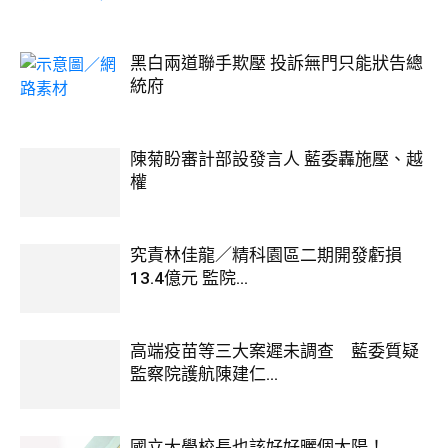
黑白兩道聯手欺壓 投訴無門只能狀告總
統府
陳菊盼審計部設發言人 藍委轟施壓、越
權
究責林佳龍／精科園區二期開發虧損
13.4億元 監院...
高端疫苗等三大案遲未調查 藍委質疑
監察院護航陳建仁...
國立大學校長也該好好曬個太陽！