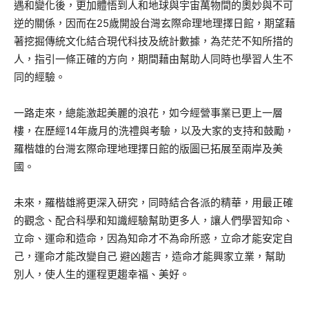
遇和變化後，更加體悟到人和地球與宇宙萬物間的奧妙與不可
逆的關係，因而在25歲開設台灣玄際命理地理擇日館，期望藉
著挖掘傳統文化結合現代科技及統計數據，為茫茫不知所措的
人，指引一條正確的方向，期間藉由幫助人同時也學習人生不
同的經驗。
一路走來，總能激起美麗的浪花，如今經營事業已更上一層
樓，在歷經14年歲月的洗禮與考驗，以及大家的支持和鼓勵，
羅楷雄的台灣玄際命理地理擇日館的版圖已拓展至兩岸及美
國。
未來，羅楷雄將更深入研究，同時結合各派的精華，用最正確
的觀念、配合科學和知識經驗幫助更多人，讓人們學習知命、
立命、運命和造命，因為知命才不為命所惑，立命才能安定自
己，運命才能改變自己 避凶趨吉，造命才能興家立業，幫助
別人，使人生的運程更趨幸福、美好。