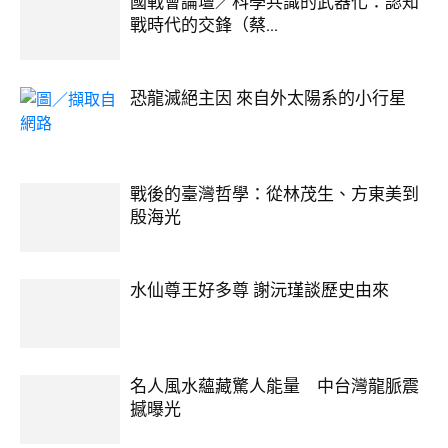
國戰會論壇／科學共識的武器化：認知
戰時代的交鋒（蔡...
恐龍滅絕主因 來自外太陽系的小行星
戰後的臺灣哲學：從林茂生、方東美到
殷海光
水仙尊王好多尊 謝沅瑾談歷史由來
名人風水蘊藏驚人能量 中台灣龍脈震
撼曝光