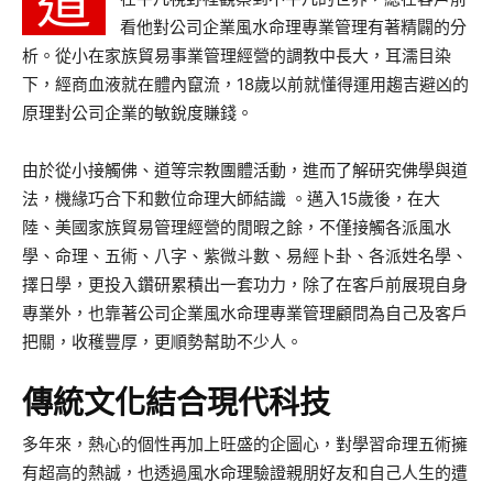
道
看他對公司企業風水命理專業管理有著精闢的分
析。從小在家族貿易事業管理經營的調教中長大，耳濡目染
下，經商血液就在體內竄流，18歲以前就懂得運用趨吉避凶的
原理對公司企業的敏銳度賺錢。
由於從小接觸佛、道等宗教團體活動，進而了解研究佛學與道
法，機緣巧合下和數位命理大師結識 。邁入15歲後，在大
陸、美國家族貿易管理經營的閒暇之餘，不僅接觸各派風水
學、命理、五術、八字、紫微斗數、易經卜卦、各派姓名學、
擇日學，更投入鑽研累積出一套功力，除了在客戶前展現自身
專業外，也靠著公司企業風水命理專業管理顧問為自己及客戶
把關，收穫豐厚，更順勢幫助不少人。
傳統文化結合現代科技
多年來，熱心的個性再加上旺盛的企圖心，對學習命理五術擁
有超高的熱誠，也透過風水命理驗證親朋好友和自己人生的遭