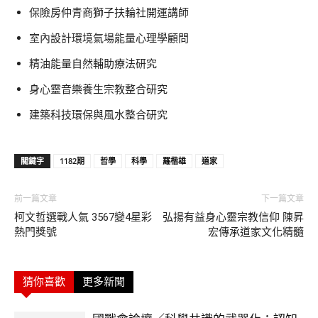
保險房仲青商獅子扶輪社開運講師
室內設計環境氣場能量心理學顧問
精油能量自然輔助療法研究
身心靈音樂養生宗教整合研究
建築科技環保與風水整合研究
關鍵字
1182期
哲學
科學
羅楷雄
道家
前一篇文章
下一篇文章
柯文哲選戰人氣 3567變4星彩
弘揚有益身心靈宗教信仰 陳昇
熱門獎號
宏傳承道家文化精髓
猜你喜歡
更多新聞