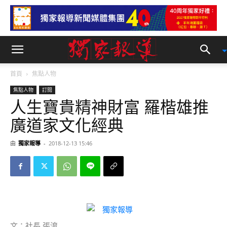
首頁
焦點人物
焦點人物
訂閱
人生寶貴精神財富 羅楷雄推
廣道家文化經典
由
獨家報導
-
2018-12-13 15:46
文：社長 張淯