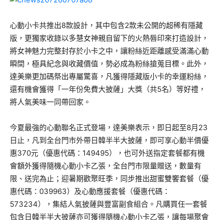
心動小卡共推出8款設計，其中包含2款未公開的超稀有隱藏
版，更獨家收錄以多慧女神親自留下的火熱唇印來打造設計，
將女神魅力完整封存於小卡之中，讓粉絲近距離感受滿滿心動
瞬間，極具紀念與收藏價值，勢必成為粉絲搶蒐目標。此外，
達美樂更加碼祭出專屬驚喜，凡獲得隱藏版小卡的幸運粉絲，
還有機會獲得「一年份免費大披薩」大獎（共5名）等好禮，
將人氣美味一同帶回家。
今夏最強的心動聯名正式登場，達美樂表示，即日起至8月23
日止，凡到全台門市外帶日韓半半大披薩，即可享心動半價優
惠370元（優惠代碼：149495），也可外送指定套餐都有機
會額外獲得隨機心動小卡乙張，全台門市限量贈送，數量有
限、送完為止；迎暑期歡聚旺季，同步推出甜蜜雙饗套餐（優
惠代碼：039963）及心動應援套餐（優惠代碼：
573234），集結人氣披薩與豐富副食組合。凡購買任一套餐
包含日韓半半大披薩亦可獲得隨機心動小卡乙張，讓每場聚會