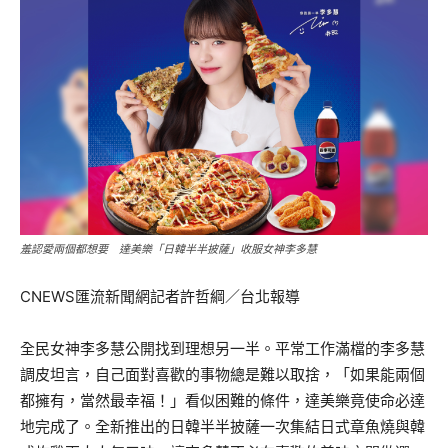
羞認愛兩個都想要 達美樂「日韓半半披薩」收服女神李多慧
CNEWS匯流新聞網記者許哲綱／台北報導
全民女神李多慧公開找到理想另一半。平常工作滿檔的李多慧
調皮坦言，自己面對喜歡的事物總是難以取捨，「如果能兩個
都擁有，當然最幸福！」看似困難的條件，達美樂竟使命必達
地完成了。全新推出的日韓半半披薩一次集結日式章魚燒與韓