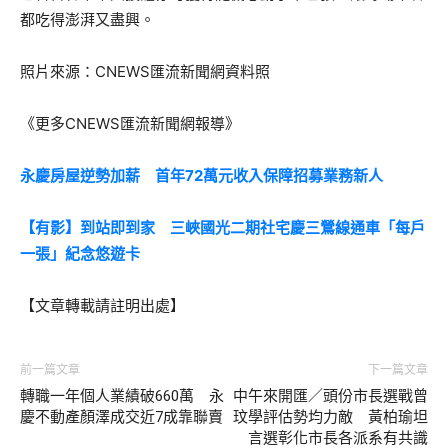
都吃得澎湃又盡興。
照片來源：CNEWS匯流新聞網資料照
《更多CNEWS匯流新聞網報導》
永慶房屋逆勢加薪 首年72萬元收入保障招募業務新人
【有影】到站即到家 三峽國光二期社宅慶三鶯線通車「每戶
一張」紀念悠遊卡
【文章轉載請註明出處】
前一篇文章
下一篇文章
轉職一年個人業績破660萬 永
中午來開匯／頭份市長選戰曾
慶不動產顏澤成交近7成靠聯賣
玟學評估勢均力敵 黃柏瑜坦
言選彰化市長各派系有共識