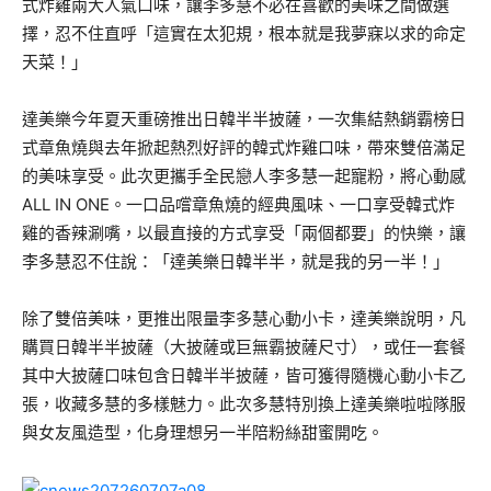
式炸雞兩大人氣口味，讓李多慧不必在喜歡的美味之間做選
擇，忍不住直呼「這實在太犯規，根本就是我夢寐以求的命定
天菜！」
達美樂今年夏天重磅推出日韓半半披薩，一次集結熱銷霸榜日
式章魚燒與去年掀起熱烈好評的韓式炸雞口味，帶來雙倍滿足
的美味享受。此次更攜手全民戀人李多慧一起寵粉，將心動感
ALL IN ONE。一口品嚐章魚燒的經典風味、一口享受韓式炸
雞的香辣涮嘴，以最直接的方式享受「兩個都要」的快樂，讓
李多慧忍不住說：「達美樂日韓半半，就是我的另一半！」
除了雙倍美味，更推出限量李多慧心動小卡，達美樂說明，凡
購買日韓半半披薩（大披薩或巨無霸披薩尺寸），或任一套餐
其中大披薩口味包含日韓半半披薩，皆可獲得隨機心動小卡乙
張，收藏多慧的多樣魅力。此次多慧特別換上達美樂啦啦隊服
與女友風造型，化身理想另一半陪粉絲甜蜜開吃。