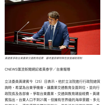
黃建賓爭取台東農業交通教育經費 籲考量原鄉特殊性放寬補助限制
CNEWS匯流新聞網記者黃泰宇／台東報導
立法委員黃建賓今（25）日表示，他於立法院進行行政院總質
詢時，希望為台東爭機會，讓農業交通教育全面到位，並向行
政院長及各部會，爭取台東農業、交通與教育建設經費。黃建
賓指出，台東人口不到21萬，但擁有世界級的海岸景觀、多元