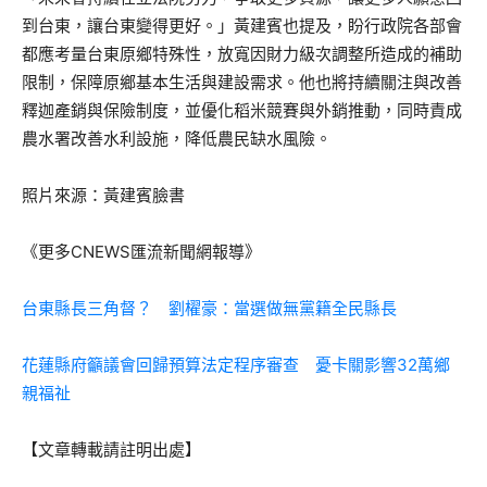
到台東，讓台東變得更好。」黃建賓也提及，盼行政院各部會
都應考量台東原鄉特殊性，放寬因財力級次調整所造成的補助
限制，保障原鄉基本生活與建設需求。他也將持續關注與改善
釋迦產銷與保險制度，並優化稻米競賽與外銷推動，同時責成
農水署改善水利設施，降低農民缺水風險。
照片來源：黃建賓臉書
《更多CNEWS匯流新聞網報導》
台東縣長三角督？ 劉櫂豪：當選做無黨籍全民縣長
花蓮縣府籲議會回歸預算法定程序審查 憂卡關影響32萬鄉
親福祉
【文章轉載請註明出處】