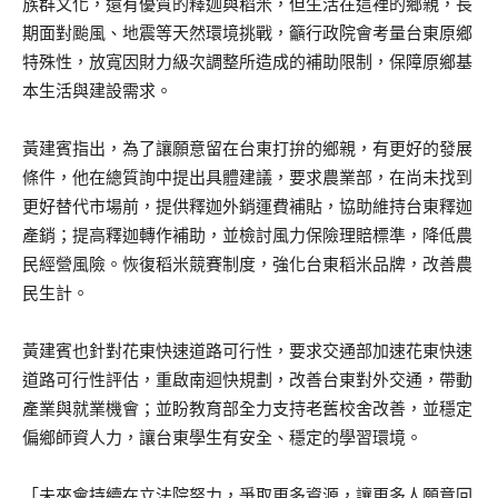
族群文化，還有優質的釋迦與稻米，但生活在這裡的鄉親，長
期面對颱風、地震等天然環境挑戰，籲行政院會考量台東原鄉
特殊性，放寬因財力級次調整所造成的補助限制，保障原鄉基
本生活與建設需求。
黃建賓指出，為了讓願意留在台東打拚的鄉親，有更好的發展
條件，他在總質詢中提出具體建議，要求農業部，在尚未找到
更好替代市場前，提供釋迦外銷運費補貼，協助維持台東釋迦
產銷；提高釋迦轉作補助，並檢討風力保險理賠標準，降低農
民經營風險。恢復稻米競賽制度，強化台東稻米品牌，改善農
民生計。
黃建賓也針對花東快速道路可行性，要求交通部加速花東快速
道路可行性評估，重啟南迴快規劃，改善台東對外交通，帶動
產業與就業機會；並盼教育部全力支持老舊校舍改善，並穩定
偏鄉師資人力，讓台東學生有安全、穩定的學習環境。
「未來會持續在立法院努力，爭取更多資源，讓更多人願意回