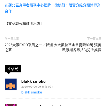
花蓮北區身障者服務中心揭牌 徐榛蔚：落實分級分類跨專業
合作
【文章轉載請註明出處】
前一篇文章
下一篇文章
2025大阪EXPO采風之一／夢洲
大大數位基金會捐贈80萬 張善
之夢
政感謝各界共助兒少成長
4 意見
blakk smoke
2025-09-06 09:11 在 09:11
blakk smoke