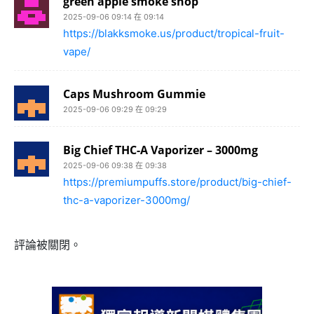
green apple smoke shop
2025-09-06 09:14 在 09:14
https://blakksmoke.us/product/tropical-fruit-
vape/
Caps Mushroom Gummie
2025-09-06 09:29 在 09:29
Big Chief THC-A Vaporizer – 3000mg
2025-09-06 09:38 在 09:38
https://premiumpuffs.store/product/big-chief-
thc-a-vaporizer-3000mg/
評論被關閉。