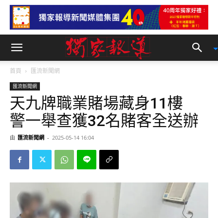
首頁
匯流新聞網
匯流新聞網
天九牌職業賭場藏身11樓
警一舉查獲32名賭客全送辦
由
匯流新聞網
-
2025-05-14 16:04