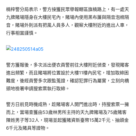
楠梓警分局表示，警方接獲民眾舉報轄區旗楠路上，有一處天
九牌賭場隱身在大樓民宅內，賭場內使用黑布簾與隔音泡棉隔
音，賭場外則派有把風人員多人，觀察大樓附近的進出人車，
行事相當謹慎。
警方獲報後，多次派出便衣員警前往大樓附近偵查，發現賭客
進出頻繁，而且賭場將位置設於大樓11樓內民宅，增加取締困
難度，後經員警多次跟監蒐證，確認犯罪行為屬實，立刻向橋
頭地檢署申請搜索票執行取締。
警方日前見時機成熟，趁賭場客人開門進出時，持搜索票一擁
而上，當場查獲由53歲林男所主持的天九牌賭場及75歲賭客
陳姓男子等32人，現場並起獲賭資新臺幣15萬2千元、抽頭金
6千元及賭具等證物。