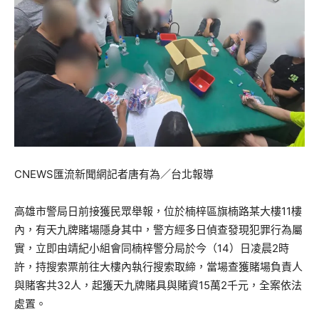
CNEWS匯流新聞網記者唐有為／台北報導
高雄市警局日前接獲民眾舉報，位於楠梓區旗楠路某大樓11樓
內，有天九牌賭場隱身其中，警方經多日偵查發現犯罪行為屬
實，立即由靖紀小組會同楠梓警分局於今（14）日凌晨2時
許，持搜索票前往大樓內執行搜索取締，當場查獲賭場負責人
與賭客共32人，起獲天九牌賭具與賭資15萬2千元，全案依法
處置。