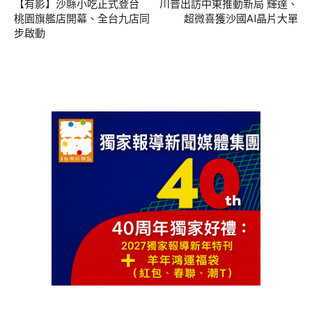
【有影】沙縣小吃正式登台
川普出訪中東推動新局 輝達、
桃園旗艦店開幕、全台九店同
超微喜獲沙國AI晶片大單
步啟動