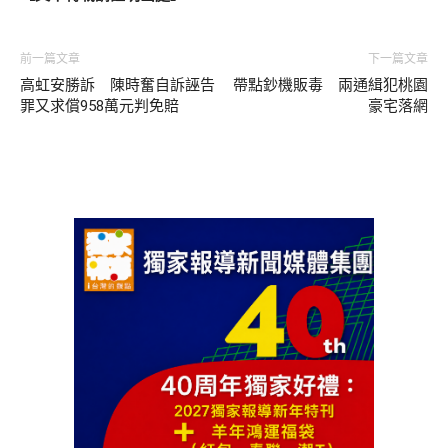
前一篇文章
下一篇文章
高虹安勝訴 陳時奮自訴誣告
帶點鈔機販毒 兩通緝犯桃園
罪又求償958萬元判免賠
豪宅落網