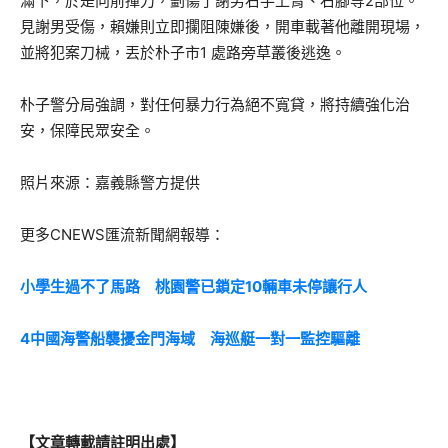
滿下，於是向前揮刀，劃傷了謝男右手上臂、右腳等2部位。
見謝男受傷，賴嫌則立即攔阻陳嫌後，開車載著他離開現場，
並將犯案刀械，丟於朴子市1 處路旁草叢後逃逸。
朴子警分局強調，對任何暴力行為絕不寬貸，將持續強化治
安，保障民眾安全。
照片來源：嘉義縣警方提供
更多CNEWS匯流新聞網報導：
小學生過不了馬路 桃園警已鎖定10輛車未停讓行人
4中國海警船襲擾金門海域 海巡艇一對一監控驅離
【文章轉載請註明出處】