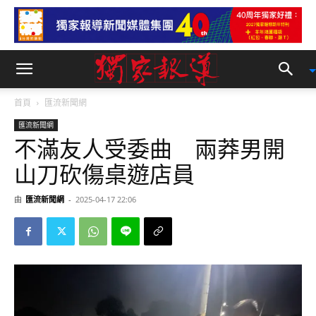
首頁
匯流新聞網
匯流新聞網
不滿友人受委曲 兩莽男開
山刀砍傷桌遊店員
由
匯流新聞網
-
2025-04-17 22:06