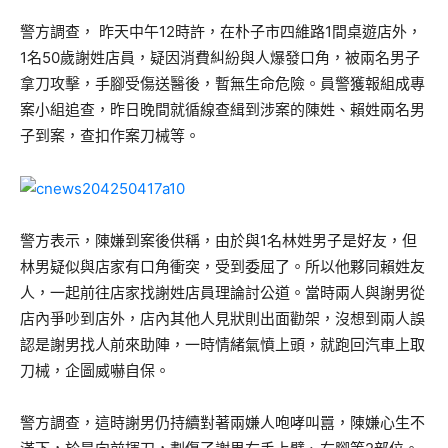
警方調查， 昨天中午12時許，在朴子市四維路1間桌遊店外，
1名50歲謝姓店員，疑因消費糾紛與人爆發口角，被兩名男子
拿刀攻擊，手腳受傷送醫後，暫無生命危險。員警獲報組成專
案小組追查，昨日晚間就循線查緝到涉案的陳姓、賴姓兩名男
子到案，查扣作案刀械等。
警方表示，陳嫌到案後供稱，由於與1名林姓男子是好友，但
林男疑似與店家有口角衝突，受到委屈了。所以他夥同賴姓友
人，一起前往店家找謝姓店員理論討公道。當時兩人與謝男從
店內爭吵到店外，店內其他人見狀則出面勸架，沒想到兩人誤
認是謝男找人前來助陣，一時情緒氣憤上頭，就跑回汽車上取
刀械，企圖威嚇自保。
警方調查，這時謝男仍持續對著兩嫌人咆哮叫囂，陳嫌心生不