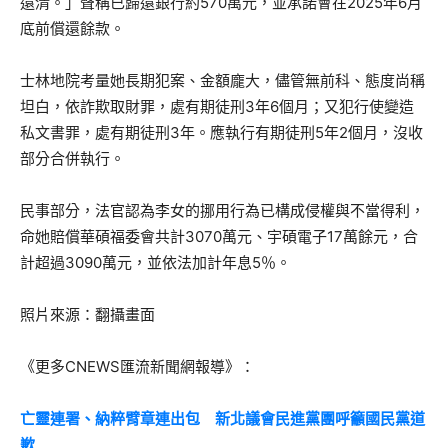
還清。」聲稱已歸還銀行約570萬元，並承諾會在2025年6月
底前償還餘款。
士林地院考量她長期犯案、金額龐大，儘管無前科、態度尚稱
坦白，依詐欺取財罪，處有期徒刑3年6個月；又犯行使變造
私文書罪，處有期徒刑3年。應執行有期徒刑5年2個月，沒收
部分合併執行。
民事部分，法官認為李女的挪用行為已構成侵權與不當得利，
命她賠償華碩福委會共計3070萬元、宇碩電子17萬餘元，合
計超過3090萬元，並依法加計年息5％。
照片來源：翻攝畫面
《更多CNEWS匯流新聞網報導》：
亡靈連署、納粹臂章連出包 新北議會民進黨團呼籲國民黨道
歉