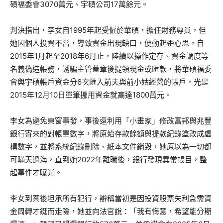
碩福委會3070萬元、宇碩公司17萬餘元。
判決指出，李女自1995年起受僱於華碩，擔任財務專員，但
她因個人投資不當，導致資金出現缺口，便動起歪心思，自
2015年1月起至2018年6月止，陸續以操作定存、資金調度等
名義偽造帳務，誘騙主管蓋章後提領現金或匯款，將華碩福委
會與宇碩帳戶資金分6次匯入前夫與前小姑經營的帳戶，光是
2015年12月10日單筆挪用資金就高達1800萬元。
李女為避免東窗事發，事後還利用「小畫家」修改富邦與兆豐
銀行寄來的對帳單數字，將原始存款餘額與提款紀錄塗改成虛
構數字，並將系統紀錄刪除、紙本文件銷毀，她原以為一切都
可瞞天過海，直到她2022年離職後，銀行發現異常帳目，整
起事件才曝光。
李女到案後坦承所有犯行，辯稱當初是因投資股票失利急需資
金周轉才鋌而走險，她並向法官說：「我有悔意，希望能分期