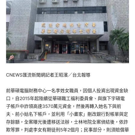
CNEWS匯流新聞網記者王昭濱／台北報導
前華碩電腦財務中心一名李姓女職員，因個人投資出現資金缺
口，自2015年起陸續從華碩職工福利委員會、與旗下宇碩電
子帳戶中詐領高達3570萬元資金，然後再轉入她名下與前
夫、前小姑名下帳戶，並利用「小畫家」刪改銀行對帳單與定
存餘額，全案曝光後遭移送法辦，士林地院全案偵結後，依詐
欺等罪，判處李女有期徒刑5年2個月；民事部分，則須賠償華