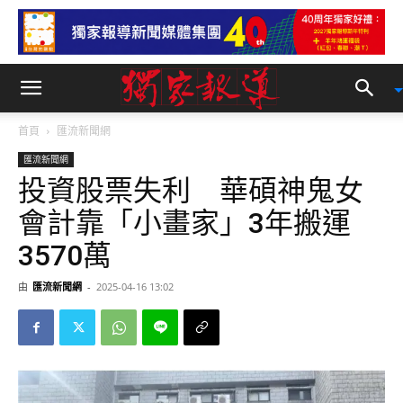
首頁
匯流新聞網
匯流新聞網
投資股票失利 華碩神鬼女
會計靠「小畫家」3年搬運
3570萬
由
匯流新聞網
-
2025-04-16 13:02