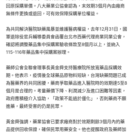
回原採購單價。八大藥業公協會認為，末效期3個月內由廠商
無條件更換或退回，可有效保障採購單位權益。
為共同解決醫院缺藥風暴並維護醫病權益，去年12月31日，國
軍退除役官兵輔導委員會函覆台北市西藥代理商業同業公會，
確認將調整藥品集中採購案驗收條款至8個月以上，並納入
115-116年藥品集中採購案辦理。
藥師公會全聯會理事長黃金舜支持醫療院所放寬藥品採購效
期。他表示，疫情後全球藥品原物料短缺，台灣缺藥問題已成
為醫藥界的共同困擾，藥商爭取藥品進入醫院時的效期達5至8
個月是合理的。考量藥價下降、利潤減少及進口困難等因素，
政府應積極介入協助，「政策不能過於僵化」，否則藥商不願
進藥，最終受害的仍是民眾。
黃金舜強調，藥業協會已要求廠商對於效期剩餘3個月內的藥
品提供回收保證，確保民眾用藥安全。他也提醒政府及藥師加