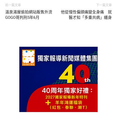
前一篇文章
下一篇文章
溫泉湯屋偷拍網站販售外流
他從慢性偏頭痛變全身痛 就
GOGO哥判刑5年6月
醫才知「多重共病」纏身