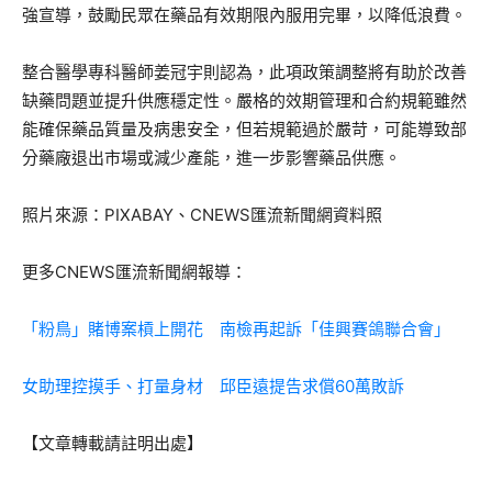
強宣導，鼓勵民眾在藥品有效期限內服用完畢，以降低浪費。
整合醫學專科醫師姜冠宇則認為，此項政策調整將有助於改善
缺藥問題並提升供應穩定性。嚴格的效期管理和合約規範雖然
能確保藥品質量及病患安全，但若規範過於嚴苛，可能導致部
分藥廠退出市場或減少產能，進一步影響藥品供應。
照片來源：PIXABAY、CNEWS匯流新聞網資料照
更多CNEWS匯流新聞網報導：
「粉鳥」賭博案槓上開花 南檢再起訴「佳興賽鴿聯合會」
女助理控摸手、打量身材 邱臣遠提告求償60萬敗訴
【文章轉載請註明出處】