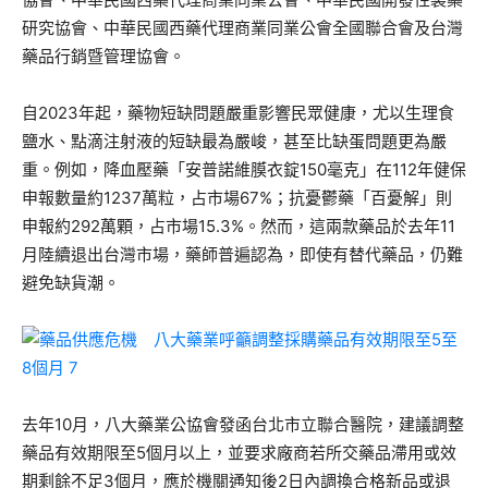
研究協會、中華民國西藥代理商業同業公會全國聯合會及台灣
藥品行銷暨管理協會。
自2023年起，藥物短缺問題嚴重影響民眾健康，尤以生理食
鹽水、點滴注射液的短缺最為嚴峻，甚至比缺蛋問題更為嚴
重。例如，降血壓藥「安普諾維膜衣錠150毫克」在112年健保
申報數量約1237萬粒，占市場67%；抗憂鬱藥「百憂解」則
申報約292萬顆，占市場15.3%。然而，這兩款藥品於去年11
月陸續退出台灣市場，藥師普遍認為，即使有替代藥品，仍難
避免缺貨潮。
去年10月，八大藥業公協會發函台北市立聯合醫院，建議調整
藥品有效期限至5個月以上，並要求廠商若所交藥品滯用或效
期剩餘不足3個月，應於機關通知後2日內調換合格新品或退