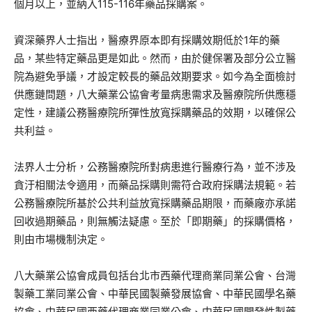
個月以上，並納入115-116年藥品採購案。
資深藥界人士指出，醫療界原本即有採購效期低於1年的藥
品，某些特定藥品更是如此。然而，由於健保署及部分公立醫
院為避免爭議，才設定較長的藥品效期要求。如今為全面檢討
供應鏈問題，八大藥業公協會考量病患需求及醫療院所供應穩
定性，建議公務醫療院所彈性放寬採購藥品的效期，以確保公
共利益。
法界人士分析，公務醫療院所對病患進行醫療行為，並不涉及
貪汙相關法令適用，而藥品採購則需符合政府採購法規範。若
公務醫療院所基於公共利益放寬採購藥品期限，而藥廠亦承諾
回收過期藥品，則無觸法疑慮。至於「即期藥」的採購價格，
則由市場機制決定。
八大藥業公協會成員包括台北市西藥代理商業同業公會、台灣
製藥工業同業公會、中華民國製藥發展協會、中華民國學名藥
協會、中華民國西藥代理商業同業公會、中華民國開發性製藥