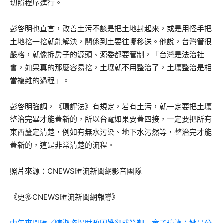
切照程序進行。
彭啓明也直言，改善土污不該是把土地封起來，或是用怪手把
土地挖一挖就能解決，關係到土要往哪移送。他說，台灣管很
嚴格，就像拆房子的源頭、源委都要管制，「台灣是法治社
會，如果真的那麼容易挖，土壤就不用整治了，土壤整治是相
當複雜的過程」。
彭啓明強調，《環評法》有規定，若有土污，就一定要把土壤
整治完畢才能蓋新的，所以台電如果要蓋四接，一定要把所有
東西釐定清楚，例如有無水污染、地下水污然等，整治完才能
蓋新的，這是非常清楚的流程。
照片來源：CNEWS匯流新聞網影音團隊
《更多CNEWS匯流新聞網報導》
中午來開匯／陳淑姿揭財政困難卻成箭靶 童子瑋護：她是公