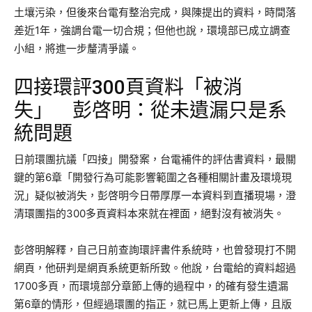
土壤污染，但後來台電有整治完成，與陳提出的資料，時間落
差近1年，強調台電一切合規；但他也說，環境部已成立調查
小組，將進一步釐清爭議。
四接環評300頁資料「被消
失」 彭啓明：從未遺漏只是系
統問題
日前環團抗議「四接」開發案，台電補件的評估書資料，最關
鍵的第6章「開發行為可能影響範圍之各種相關計畫及環境現
況」疑似被消失，彭啓明今日帶厚厚一本資料到直播現場，澄
清環團指的300多頁資料本來就在裡面，絕對沒有被消失。
彭啓明解釋，自己日前查詢環評書件系統時，也曾發現打不開
網頁，他研判是網頁系統更新所致。他說，台電給的資料超過
1700多頁，而環境部分章節上傳的過程中，的確有發生遺漏
第6章的情形，但經過環團的指正，就已馬上更新上傳，且版