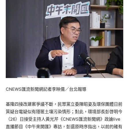
CNEWS匯流新聞網記者李映儒／台北報導
基隆四接改建案爭議不斷，民眾黨立委陳昭姿及環保團體日前
質疑台電疑似有隱匿土壤污染情形；對此，環境部長彭啓明今
（26）日接受主持人黃光芹《CNEWS匯流新聞網》政論live
直播節目《中午來開匯》專訪，彭還原時序指出，以前的確有