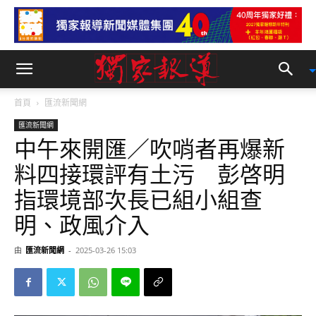
首頁
匯流新聞網
匯流新聞網
中午來開匯／吹哨者再爆新
料四接環評有土污 彭啓明
指環境部次長已組小組查
明、政風介入
由
匯流新聞網
-
2025-03-26 15:03