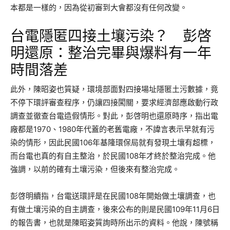
本都是一樣的，因為從初審到大會都沒有任何改變。
台電隱匿四接土壤污染？ 彭啓
明還原：整治完畢與爆料有一年
時間落差
此外，陳昭姿也質疑，環境部面對四接場址隱匿土污數據，竟
不停下環評審查程序，仍讓四接闖關，要求經濟部應啟動行政
調查並徹查台電造假情形。對此，彭啓明也還原時序，指出電
廠都是1970、1980年代蓋的老舊電廠，不諱言表示早就有污
染的情形，因此民國106年基隆環保局就有發現土壤有超標，
而台電也真的有自主整治，於民國108年才終於整治完成。他
強調，以前的確有土壤污染，但後來有整治完成。
彭啓明續指，台電送環評是在民國108年開始做土壤調查，也
有做土壤污染的自主調查，後來公布的則是民國109年11月6日
的報告書，也就是陳昭姿質詢時所出示的資料。他說，陳號稱