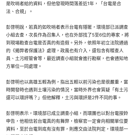
是吹哨者給的資料，但他發現時間落差近1年，「台電是合
法、合規」。
彭啓明說，若真的如吹哨者表示台電有隱匿，環境部已派調查
小組去查，次長作為召集人，也在外部找了5至6位的專家，將
到現場勘查台電是否真的有造假。另外，依照年初立法院通過
的《揭弊者保護法》處理，政風也有介入，還包含有稽查人
員、土污經管會等，最近調查小組就會進行勘察，也會通知地
方單位一同處理。
彭啓明也以高雄五輕為例，指出五輕以前污染也是很嚴重，當
時開發時也遇到土壤污染的情況，當時外界也會質疑「有土污
還可以環評嗎？」但他解釋，土污與環評是2件不同的事。
彭啓明表示，環境部已成立調查小組，而環團也以對台電按鈴
申告，他相信若台電真的有舞弊，檢察官一定會向相關單位要
資料，至於台電到底有沒有罪，則應交由法院判定，環境部一